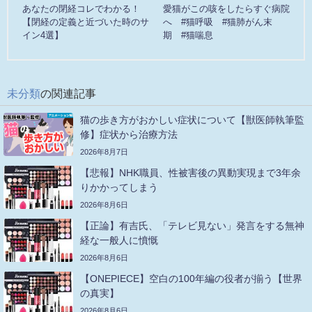
あなたの閉経コレでわかる！
愛猫がこの咳をしたらすぐ病院
【閉経の定義と近づいた時のサ
へ #猫呼吸 #猫肺がん末
イン4選】
期 #猫喘息
未分類
の関連記事
猫の歩き方がおかしい症状について【獣医師執筆監
修】症状から治療方法
2026年8月7日
【悲報】NHK職員、性被害後の異動実現まで3年余
りかかってしまう
2026年8月6日
【正論】有吉氏、「テレビ見ない」発言をする無神
経な一般人に憤慨
2026年8月6日
【ONEPIECE】空白の100年編の役者が揃う【世界
の真実】
2026年8月6日