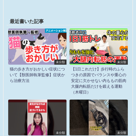
最近書いた記事
未分類
未分類
猫の歩き方がおかしい症状につ
【1日これだけ】歩行時のふら
いて【獣医師執筆監修】症状か
つきの原因でバランスや重心の
ら治療方法
安定に欠かせない内ももの筋肉
大腿内転筋だけを鍛える運動
（木曜日）
未分類
未分類