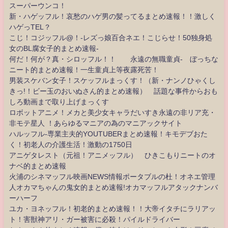
スーパーウンコ！
新・ハゲッフル！哀愁のハゲ男の髪ってるまとめ速報！！激しく
ハゲっTEL？
こじ！コジッフル@！-レズっ娘百合ネエ！こじらせ！50独身処
女のBL腐女子的まとめ速報-
何だ！何が？真・シロッフル！！ 永遠の無職童貞- ぼっちな
ニート的まとめ速報！一生童貞上等夜露死苦！
男装スケバン女子！スケッフルまっくす！（新・ナンノひゃくし
きっ!！ビー玉のおいぬさん的まとめ速報） 話題な事件からおも
しろ動画まで取り上げまっくす
ロボットアニメ！メカと美少女キャラだいすき永遠の非リア充・
非モテ星人 ！あらゆるマニアの為のマニアックサイト
ハルッフル-専業主夫的YOUTUBERまとめ速報！キモデブおた
く！初老人の介護生活！激動の1750日
アニゲタレスト（元祖！アニメッフル） ひきこもりニートのオ
ナベ的まとめ速報
火浦のシネマッフル映画NEWS情報ポータブルの杜！オネエ管理
人オカマちゃんの鬼女的まとめ速報!オカマッフルアタックナンバ
ーハーフ
ユカ・ヨネッフル！初老的まとめ速報！！大帝イタチにラリアッ
ト！害獣神アリ・ガー被害に必殺！パイルドライバー