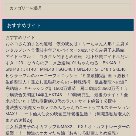
おすすめサイト
おすすめサイト
おネコさん的まとめ速報 僕の彼女はエリーちゃん人形！豆腐メ
ンタルメンヘラ電波中年アルバイターのぬいぐるみ男子末路編
アイドッフル！ ワタクシ的まとめ速報 地下格闘アイドルだい
すき！23 ひうらのアニメ放送局101ちゃんねる BNK48 ！
SNH48！JKT48！MNL48！SGO48！GNZ48！STU48！SKE48
ヒウラッフルのハーニーフィニッシュゴミ屋敷補完計画 ＜必殺！
生前整理人！孤立し孤独死からの～特殊清掃・遺品整理への道F
完結編＞ キャッシング計1500万返済：厨二病借金3500万円！う
つ病統合失調症14年生HKT46！！9期研究生、最後のサイト！全
米が泣いた！認知症鬱病60代のラストサイト絶賛！公開中
魔法熟女/美魔女ッ娘メグみみちゃんのニートッフルステーション
MAX！ ニート仙人仙女の映画三昧老後生活！（無職孤独居老人的
まとめ速報Z)]
乙女系腐男子のオカマッフルMAX2- FX！オ・カマトレーダーの
逆襲！！ 極道のオカマたち編（おもしろ動画まとめ速報）