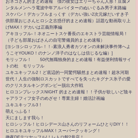
おネコさん的まとめ速報 僕の彼女はエリーちゃん人形！豆腐メ
ンタルメンヘラ電波中年アルバイターのぬいぐるみ男子末路編
スケバン！デカッフルまっくす（デカい強い2次元嫁だいすき子
供部屋おじさんヒロシ之古惑仔的まとめ速報）話題な動画取り上
げMAX！デカいは正義刑事編
アキヨッフル-！ネオニートスケ番長のエキストラ芸能情報局！
（子ども部屋おばさんの自宅警備員的まとめ速報）
[ヨシヨシロッフル-！！-素浪人勇者カツオンの未解決事件簿へよ
うこそYOUKO！のナンノ洋子のはなしは信じるな編）]
モリッフル！ 50代無職独身的まとめ速報！有益便利情報サイ
トの杜 モリッフル
ユキユキッフル2！ど底辺的一同驚愕騒然まとめ速報！超氷河期
世代！人生の強制ロスカットですべてを失ったキグナス氷子の愛
のクリスタルキングボンビー脱出大作戦
ヒロコンプレックスNIGHT 的まとめ速報！！子供が欲しいど陰キ
ャアラフィフ女子のめざせ！専業主婦！婚活計画編
ユキユキッフル3！
萌えっふる！
天にまします我ら！
ヒロシッフル！ヒロシデース山さんのリフォームひとりDIY！！
ヒロユキユキッフルMAX！スーパークッキング！
徹夜DEテツヤッフル!！レトロ館2号店！