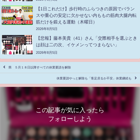
【1日これだけ】歩行時のふらつきの原因でバラン
スや重心の安定に欠かせない内ももの筋肉大腿内転
筋だけを鍛える運動（木曜日）
2026年8月5日
【悲報】藤本美貴（41）さん「交際相手を選ぶとき
は顔は二の次、イケメンってつまらない」
2026年8月5日
県 ５月１８日以降すべての休業要請を解除
休業要請やっと解除も「客足戻るか不安」休業継続も
この記事が気に入ったら
フォローしよう