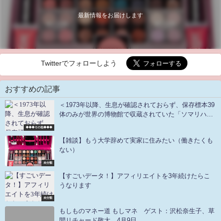
最新情報をお届けします
Twitterでフォローしよう
おすすめの記事
＜1973年以降、生息が確認されておらず、保存標本39
体のみが世界の博物館で収蔵されていた「ソマリハネ
ジネズミ」がアフリカ北東部ジブチで確認された......
◆◆◆その他◆◆◆
＞分類学上、ゾウやツチブタ、マナティーと同様に、
【雑談】もう大学辞めて実家に住みたい（働きたくも
アフリカ獣上目に属する「ハネジネズミ（跳地鼠）」
ない）
は、ネズミほどの大きさで、長く伸びた鼻を用いて主
に昆虫を食べる
未分類
【すごいデータ！】アフィリエイトを3年続けたらこ
うなります
未分類
もしものマネー道 もしマネ ゲスト：沢松奈生子、草
間リチャード敬太 4月9日