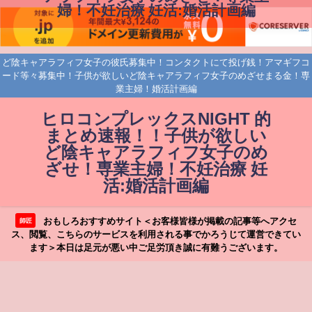
婦！不妊治療 妊活:婚活計画編
ど陰キャアラフィフ女子の彼氏募集中！コンタクトにて投げ銭！アマギフコ
ード等々募集中！子供が欲しいど陰キャアラフィフ女子のめざせまる金！専
業主婦！婚活計画編
ヒロコンプレックスNIGHT 的
まとめ速報！！子供が欲しい
ど陰キャアラフィフ女子のめ
ざせ！専業主婦！不妊治療 妊
活:婚活計画編
おもしろおすすめサイト＜お客様皆様が掲載の記事等へアクセ
師匠
ス、閲覧、こちらのサービスを利用される事でかろうじて運営できてい
ます＞本日は足元が悪い中ご足労頂き誠に有難うございます。