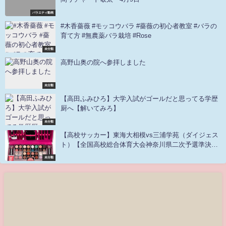
バラエティ動画
#木香薔薇 #モッコウバラ #薔薇の初心者教室 #バラの
育て方 #無農薬バラ栽培 #Rose
未分類
高野山奥の院へ参拝しました
未分類
【高田ふみひろ】大学入試がゴールだと思ってる学歴
厨へ【解いてみろ】
未分類
【高校サッカー】東海大相模vs三浦学苑（ダイジェス
ト）【全国高校総合体育大会神奈川県二次予選準決
勝】
未分類