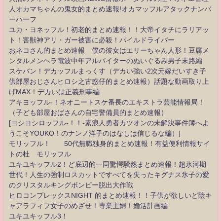
人オカマちゃんの鬼女的まとめ速報!オカマッフルアタックナンバ
ーハーフ
ユカ・ヨネッフル！初老的まとめ速報！！大帝イタチにラリアッ
ト！害獣神アリ・ガー被害に必殺！パイルドライバー
おネコさん的まとめ速報 僕の彼女はエリーちゃん人形！豆腐メ
ンタルメンヘラ電波中年アルバイターのぬいぐるみ男子末路編
スケバン！デカッフルまっくす（デカい強い2次元嫁だいすき子
供部屋おじさんヒロシ之古惑仔的まとめ速報）話題な動画取り上
げMAX！デカいは正義刑事編
アキヨッフル-！ネオニートスケ番長のエキストラ芸能情報局！
（子ども部屋おばさんの自宅警備員的まとめ速報）
[ヨシヨシロッフル-！！-素浪人勇者カツオンの未解決事件簿へよ
うこそYOUKO！のナンノ洋子のはなしは信じるな編）]
モリッフル！ 50代無職独身的まとめ速報！有益便利情報サイ
トの杜 モリッフル
ユキユキッフル2！ど底辺的一同驚愕騒然まとめ速報！超氷河期
世代！人生の強制ロスカットですべてを失ったキグナス氷子の愛
のクリスタルキングボンビー脱出大作戦
ヒロコンプレックスNIGHT 的まとめ速報！！子供が欲しいど陰キ
ャアラフィフ女子のめざせ！専業主婦！婚活計画編
ユキユキッフル3！