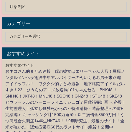
カテゴリー
おすすめサイト
おすすめサイト
おネコさん的まとめ速報 僕の彼女はエリーちゃん人形！豆腐メ
ンタルメンヘラ電波中年アルバイターのぬいぐるみ男子末路編
アイドッフル！ ワタクシ的まとめ速報 地下格闘アイドルだい
すき！23 ひうらのアニメ放送局101ちゃんねる BNK48 ！
SNH48！JKT48！MNL48！SGO48！GNZ48！STU48！SKE48
ヒウラッフルのハーニーフィニッシュゴミ屋敷補完計画 ＜必殺！
生前整理人！孤立し孤独死からの～特殊清掃・遺品整理への道F
完結編＞ キャッシング計1500万返済：厨二病借金3500万円！う
つ病統合失調症14年生HKT46！！9期研究生、最後のサイト！全
米が泣いた！認知症鬱病60代のラストサイト絶賛！公開中