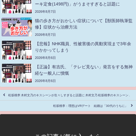
ーキ定食(1498円)」がうまそすぎると話題に
2026年8月7日
猫の歩き方がおかしい症状について【獣医師執筆監
修】症状から治療方法
2026年8月7日
【悲報】NHK職員、性被害後の異動実現まで3年余
りかかってしまう
2026年8月6日
【正論】有吉氏、「テレビ見ない」発言をする無神
経な一般人に憤慨
2026年8月6日
松坂桃李 木村文乃のキスシーンが生々しすぎると話題に 木村文乃 松坂桃李のキスシーン .
松坂桃李：理想はVRデート 結婚は「30代のうちに」