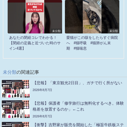
未分類
未分類
あなたの閉経コレでわかる！
愛猫がこの咳をしたらすぐ病院
【閉経の定義と近づいた時のサ
へ #猫呼吸 #猫肺がん末
イン4選】
期 #猫喘息
未分類
の関連記事
【悲報】「東京観光2日目」、ガチで行く所がない
2026年8月7日
【悲報】保護者「修学旅行は無料化するべき。体験
格差を放置するのか」←これ
2026年8月7日
【衝撃】吉野家が販売を開始した「極旨牛鉄板ステ