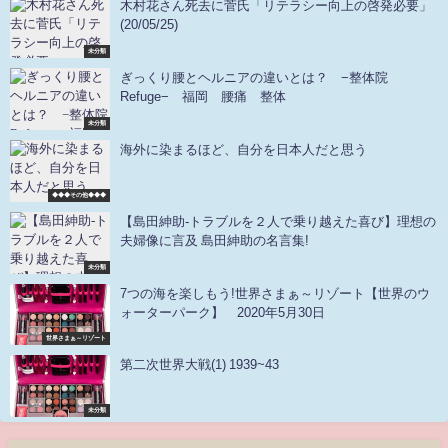
木村花さん死去に菅氏「リテラシー向上の啓発必要」
(20/05/25)
未分類
ぎっくり腰とヘルニアの違いとは？ −整体院
Refuge− 福岡 腰痛 整体
未分類
海外に染まるほど、自分を日本人だと思う
◆◆◆その他◆◆◆
【島田紳助-トラブルを２人で乗り越えた喜び】理想の
夫婦像に言及 島田紳助の名言集!
未分類
7つの海を楽しもう!世界さまぁ～リゾート【世界のウ
ォーターパーク】 2020年5月30日
世界さまぁ～リゾート
第二次世界大戦(1) 1939~43
未分類