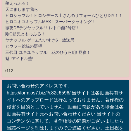
萌えっふる！
天にまします我ら！
ヒロシッフル！ヒロシデース山さんのリフォームひとりDIY！！
ヒロユキユキッフルMAX！スーパークッキング！
徹夜DEテツヤッフル!！レトロ館2号店！
剛Q超児ともっふる！
ヤナッフル ゲームだいすき6！放送局
ヒウラー総統の野望
三代目 ユキユキッフル 花のひうら組! 見参！
魁!!アイドル塾!
t112
お問い合わせのアドレスです。
https://form.os7.biz/f/c82c6596/ 当サイトは各動画共有サ
イトへのアップロードは行なっておりません、著作権の
侵害を目的としていません、動画に問題がある場合は各
動画共有サイト元へお問い合わせください 当サイトの
コンテンツに関して、著作権等の問題がございましたら
当該ページを削除しますのでご連絡ください。土日祝を