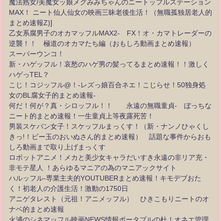
魔法熟女/美魔女ッ娘メグみみちゃんのニートッフルステーション
MAX！ ニート仙人仙女の映画三昧老後生活！（無職孤独居老人的
まとめ速報Z)]
乙女系腐男子のオカマッフルMAX2- FX！オ・カマトレーダーの
逆襲！！ 極道のオカマたち編（おもしろ動画まとめ速報）
スーパーウンコ！
新・ハゲッフル！哀愁のハゲ男の髪ってるまとめ速報！！激しく
ハゲっTEL？
こじ！コジッフル@！-レズっ娘百合ネエ！こじらせ！50独身処
女のBL腐女子的まとめ速報-
何だ！何が？真・シロッフル！！ 永遠の無職童貞- ぼっちな
ニート的まとめ速報！一生童貞上等夜露死苦！
男装スケバン女子！スケッフルまっくす！（新・ナンノひゃくし
きっ!！ビー玉のおいぬさん的まとめ速報） 話題な事件からおも
しろ動画まで取り上げまっくす
ロボットアニメ！メカと美少女キャラだいすき永遠の非リア充・
非モテ星人 ！あらゆるマニアの為のマニアックサイト
ハルッフル-専業主夫的YOUTUBERまとめ速報！キモデブおた
く！初老人の介護生活！激動の1750日
アニゲタレスト（元祖！アニメッフル） ひきこもりニートのオ
ナベ的まとめ速報
火浦のシネマッフル映画NEWS情報ポータブルの杜！オネエ管理