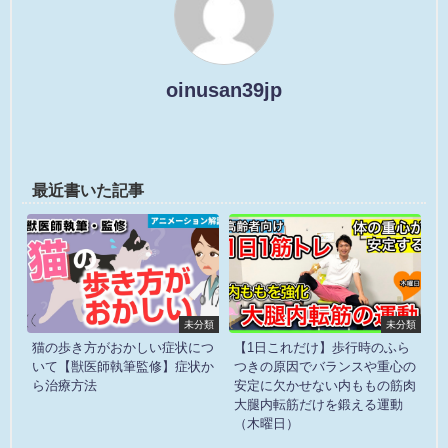
oinusan39jp
最近書いた記事
未分類
未分類
猫の歩き方がおかしい症状につ
【1日これだけ】歩行時のふら
いて【獣医師執筆監修】症状か
つきの原因でバランスや重心の
ら治療方法
安定に欠かせない内ももの筋肉
大腿内転筋だけを鍛える運動
（木曜日）