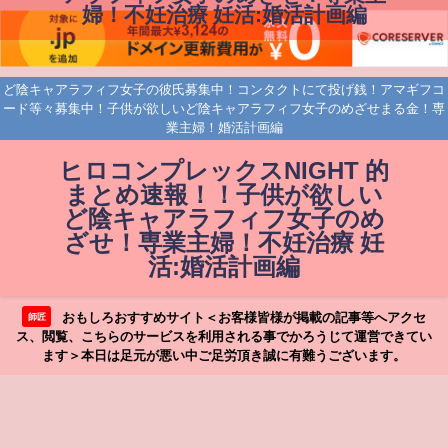
婦！不妊治療 妊活:婚活計画編
ど陰キャアラフィフ女子の彼氏募集中！コンタクトにて投げ銭！アマギフコ
ード等々募集中！子供が欲しいど陰キャアラフィフ女子のめざせまる金！専
業主婦！婚活計画編
ヒロコンプレックスNIGHT 的
まとめ速報！！子供が欲しい
ど陰キャアラフィフ女子のめ
ざせ！専業主婦！不妊治療 妊
活:婚活計画編
おもしろおすすめサイト＜お客様皆様が掲載の記事等へアクセ
師匠
ス、閲覧、こちらのサービスを利用される事でかろうじて運営できてい
ます＞本日は足元が悪い中ご足労頂き誠に有難うございます。