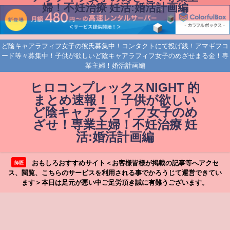
婦！不妊治療 妊活:婚活計画編
ど陰キャアラフィフ女子の彼氏募集中！コンタクトにて投げ銭！アマギフコ
ード等々募集中！子供が欲しいど陰キャアラフィフ女子のめざせまる金！専
業主婦！婚活計画編
ヒロコンプレックスNIGHT 的
まとめ速報！！子供が欲しい
ど陰キャアラフィフ女子のめ
ざせ！専業主婦！不妊治療 妊
活:婚活計画編
おもしろおすすめサイト＜お客様皆様が掲載の記事等へアクセ
師匠
ス、閲覧、こちらのサービスを利用される事でかろうじて運営できてい
ます＞本日は足元が悪い中ご足労頂き誠に有難うございます。