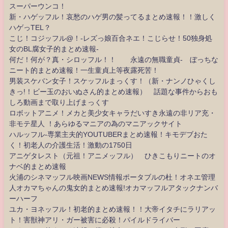
スーパーウンコ！
新・ハゲッフル！哀愁のハゲ男の髪ってるまとめ速報！！激しく
ハゲっTEL？
こじ！コジッフル@！-レズっ娘百合ネエ！こじらせ！50独身処
女のBL腐女子的まとめ速報-
何だ！何が？真・シロッフル！！ 永遠の無職童貞- ぼっちな
ニート的まとめ速報！一生童貞上等夜露死苦！
男装スケバン女子！スケッフルまっくす！（新・ナンノひゃくし
きっ!！ビー玉のおいぬさん的まとめ速報） 話題な事件からおも
しろ動画まで取り上げまっくす
ロボットアニメ！メカと美少女キャラだいすき永遠の非リア充・
非モテ星人 ！あらゆるマニアの為のマニアックサイト
ハルッフル-専業主夫的YOUTUBERまとめ速報！キモデブおた
く！初老人の介護生活！激動の1750日
アニゲタレスト（元祖！アニメッフル） ひきこもりニートのオ
ナベ的まとめ速報
火浦のシネマッフル映画NEWS情報ポータブルの杜！オネエ管理
人オカマちゃんの鬼女的まとめ速報!オカマッフルアタックナンバ
ーハーフ
ユカ・ヨネッフル！初老的まとめ速報！！大帝イタチにラリアッ
ト！害獣神アリ・ガー被害に必殺！パイルドライバー