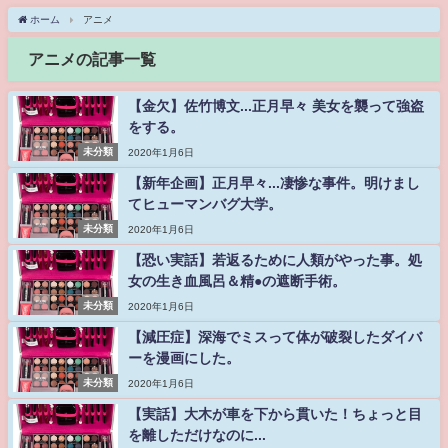
ホーム
アニメ
アニメの記事一覧
【金欠】佐竹博文...正月早々 美女を襲って強盗
をする。
未分類
2020年1月6日
【新年企画】正月早々...凄惨な事件。明けまし
てヒューマンバグ大学。
未分類
2020年1月6日
【恐い実話】若返るために人類がやった事。処
女の生き血風呂＆精●の遮断手術。
未分類
2020年1月6日
【減圧症】深海でミスって体が破裂したダイバ
ーを漫画にした。
未分類
2020年1月6日
【実話】大木が車を下から貫いた！ちょっと目
を離しただけなのに...