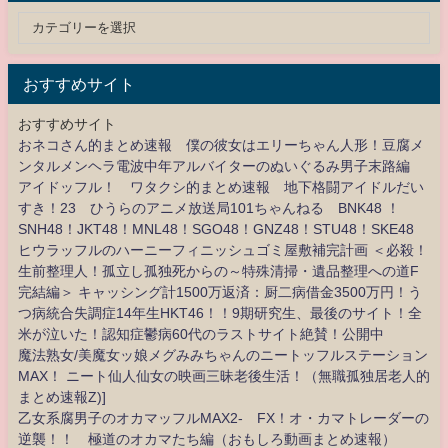
おすすめサイト
おすすめサイト
おネコさん的まとめ速報 僕の彼女はエリーちゃん人形！豆腐メ
ンタルメンヘラ電波中年アルバイターのぬいぐるみ男子末路編
アイドッフル！ ワタクシ的まとめ速報 地下格闘アイドルだい
すき！23 ひうらのアニメ放送局101ちゃんねる BNK48 ！
SNH48！JKT48！MNL48！SGO48！GNZ48！STU48！SKE48
ヒウラッフルのハーニーフィニッシュゴミ屋敷補完計画 ＜必殺！
生前整理人！孤立し孤独死からの～特殊清掃・遺品整理への道F
完結編＞ キャッシング計1500万返済：厨二病借金3500万円！う
つ病統合失調症14年生HKT46！！9期研究生、最後のサイト！全
米が泣いた！認知症鬱病60代のラストサイト絶賛！公開中
魔法熟女/美魔女ッ娘メグみみちゃんのニートッフルステーション
MAX！ ニート仙人仙女の映画三昧老後生活！（無職孤独居老人的
まとめ速報Z)]
乙女系腐男子のオカマッフルMAX2- FX！オ・カマトレーダーの
逆襲！！ 極道のオカマたち編（おもしろ動画まとめ速報）