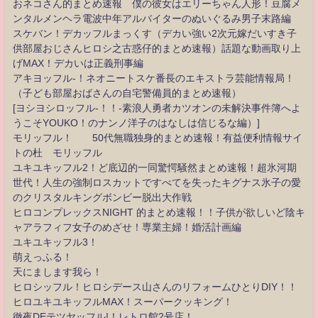
おネコさん的まとめ速報 僕の彼女はエリーちゃん人形！豆腐メ
ンタルメンヘラ電波中年アルバイターのぬいぐるみ男子末路編
スケバン！デカッフルまっくす（デカい強い2次元嫁だいすき子
供部屋おじさんヒロシ之古惑仔的まとめ速報）話題な動画取り上
げMAX！デカいは正義刑事編
アキヨッフル-！ネオニートスケ番長のエキストラ芸能情報局！
（子ども部屋おばさんの自宅警備員的まとめ速報）
[ヨシヨシロッフル-！！-素浪人勇者カツオンの未解決事件簿へよ
うこそYOUKO！のナンノ洋子のはなしは信じるな編）]
モリッフル！ 50代無職独身的まとめ速報！有益便利情報サイ
トの杜 モリッフル
ユキユキッフル2！ど底辺的一同驚愕騒然まとめ速報！超氷河期
世代！人生の強制ロスカットですべてを失ったキグナス氷子の愛
のクリスタルキングボンビー脱出大作戦
ヒロコンプレックスNIGHT 的まとめ速報！！子供が欲しいど陰キ
ャアラフィフ女子のめざせ！専業主婦！婚活計画編
ユキユキッフル3！
萌えっふる！
天にまします我ら！
ヒロシッフル！ヒロシデース山さんのリフォームひとりDIY！！
ヒロユキユキッフルMAX！スーパークッキング！
徹夜DEテツヤッフル!！レトロ館2号店！