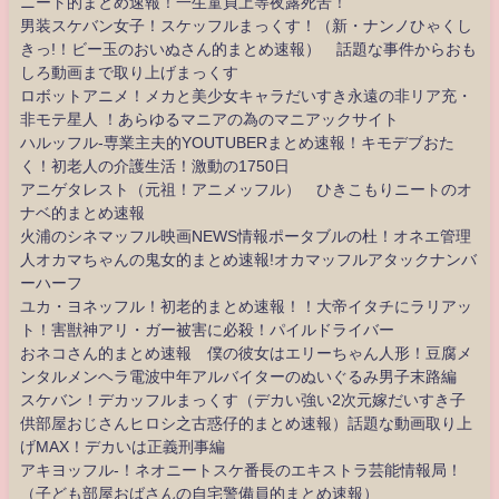
ニート的まとめ速報！一生童貞上等夜露死苦！
男装スケバン女子！スケッフルまっくす！（新・ナンノひゃくし
きっ!！ビー玉のおいぬさん的まとめ速報） 話題な事件からおも
しろ動画まで取り上げまっくす
ロボットアニメ！メカと美少女キャラだいすき永遠の非リア充・
非モテ星人 ！あらゆるマニアの為のマニアックサイト
ハルッフル-専業主夫的YOUTUBERまとめ速報！キモデブおた
く！初老人の介護生活！激動の1750日
アニゲタレスト（元祖！アニメッフル） ひきこもりニートのオ
ナベ的まとめ速報
火浦のシネマッフル映画NEWS情報ポータブルの杜！オネエ管理
人オカマちゃんの鬼女的まとめ速報!オカマッフルアタックナンバ
ーハーフ
ユカ・ヨネッフル！初老的まとめ速報！！大帝イタチにラリアッ
ト！害獣神アリ・ガー被害に必殺！パイルドライバー
おネコさん的まとめ速報 僕の彼女はエリーちゃん人形！豆腐メ
ンタルメンヘラ電波中年アルバイターのぬいぐるみ男子末路編
スケバン！デカッフルまっくす（デカい強い2次元嫁だいすき子
供部屋おじさんヒロシ之古惑仔的まとめ速報）話題な動画取り上
げMAX！デカいは正義刑事編
アキヨッフル-！ネオニートスケ番長のエキストラ芸能情報局！
（子ども部屋おばさんの自宅警備員的まとめ速報）