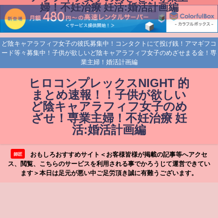
婦！不妊治療 妊活:婚活計画編
ど陰キャアラフィフ女子の彼氏募集中！コンタクトにて投げ銭！アマギフコ
ード等々募集中！子供が欲しいど陰キャアラフィフ女子のめざせまる金！専
業主婦！婚活計画編
ヒロコンプレックスNIGHT 的
まとめ速報！！子供が欲しい
ど陰キャアラフィフ女子のめ
ざせ！専業主婦！不妊治療 妊
活:婚活計画編
おもしろおすすめサイト＜お客様皆様が掲載の記事等へアクセ
師匠
ス、閲覧、こちらのサービスを利用される事でかろうじて運営できてい
ます＞本日は足元が悪い中ご足労頂き誠に有難うございます。