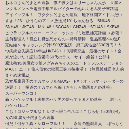
おネコさん的まとめ速報 僕の彼女はエリーちゃん人形！豆腐メ
ンタルメンヘラ電波中年アルバイターのぬいぐるみ男子末路編
アイドッフル！ ワタクシ的まとめ速報 地下格闘アイドルだい
すき！23 ひうらのアニメ放送局101ちゃんねる BNK48 ！
SNH48！JKT48！MNL48！SGO48！GNZ48！STU48！SKE48
ヒウラッフルのハーニーフィニッシュゴミ屋敷補完計画 ＜必殺！
生前整理人！孤立し孤独死からの～特殊清掃・遺品整理への道F
完結編＞ キャッシング計1500万返済：厨二病借金3500万円！う
つ病統合失調症14年生HKT46！！9期研究生、最後のサイト！全
米が泣いた！認知症鬱病60代のラストサイト絶賛！公開中
魔法熟女/美魔女ッ娘メグみみちゃんのニートッフルステーション
MAX！ ニート仙人仙女の映画三昧老後生活！（無職孤独居老人的
まとめ速報Z)]
乙女系腐男子のオカマッフルMAX2- FX！オ・カマトレーダーの
逆襲！！ 極道のオカマたち編（おもしろ動画まとめ速報）
スーパーウンコ！
新・ハゲッフル！哀愁のハゲ男の髪ってるまとめ速報！！激しく
ハゲっTEL？
こじ！コジッフル@！-レズっ娘百合ネエ！こじらせ！50独身処
女のBL腐女子的まとめ速報-
何だ！何が？真・シロッフル！！ 永遠の無職童貞- ぼっちな