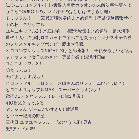
[ヨシヨシロッフル-！！-素浪人勇者カツオンの未解決事件簿へよ
うこそYOUKO！のナンノ洋子のはなしは信じるな編）]
モリッフル！ 50代無職独身的まとめ速報！有益便利情報サイ
トの杜 モリッフル
ユキユキッフル2！ど底辺的一同驚愕騒然まとめ速報！超氷河期
世代！人生の強制ロスカットですべてを失ったキグナス氷子の愛
のクリスタルキングボンビー脱出大作戦
ヒロコンプレックスNIGHT 的まとめ速報！！子供が欲しいど陰キ
ャアラフィフ女子のめざせ！専業主婦！婚活計画編
ユキユキッフル3！
萌えっふる！
天にまします我ら！
ヒロシッフル！ヒロシデース山さんのリフォームひとりDIY！！
ヒロユキユキッフルMAX！スーパークッキング！
徹夜DEテツヤッフル!！レトロ館2号店！
剛Q超児ともっふる！
ヤナッフル ゲームだいすき6！放送局
ヒウラー総統の野望
三代目 ユキユキッフル 花のひうら組! 見参！
魁!!アイドル塾!