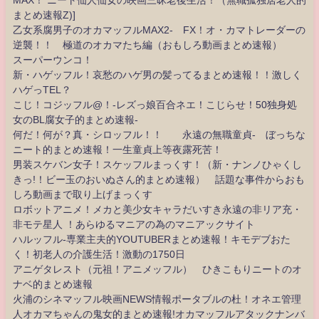
MAX！ ニート仙人仙女の映画三昧老後生活！（無職孤独居老人的
まとめ速報Z)]
乙女系腐男子のオカマッフルMAX2- FX！オ・カマトレーダーの
逆襲！！ 極道のオカマたち編（おもしろ動画まとめ速報）
スーパーウンコ！
新・ハゲッフル！哀愁のハゲ男の髪ってるまとめ速報！！激しく
ハゲっTEL？
こじ！コジッフル@！-レズっ娘百合ネエ！こじらせ！50独身処
女のBL腐女子的まとめ速報-
何だ！何が？真・シロッフル！！ 永遠の無職童貞- ぼっちな
ニート的まとめ速報！一生童貞上等夜露死苦！
男装スケバン女子！スケッフルまっくす！（新・ナンノひゃくし
きっ!！ビー玉のおいぬさん的まとめ速報） 話題な事件からおも
しろ動画まで取り上げまっくす
ロボットアニメ！メカと美少女キャラだいすき永遠の非リア充・
非モテ星人 ！あらゆるマニアの為のマニアックサイト
ハルッフル-専業主夫的YOUTUBERまとめ速報！キモデブおた
く！初老人の介護生活！激動の1750日
アニゲタレスト（元祖！アニメッフル） ひきこもりニートのオ
ナベ的まとめ速報
火浦のシネマッフル映画NEWS情報ポータブルの杜！オネエ管理
人オカマちゃんの鬼女的まとめ速報!オカマッフルアタックナンバ