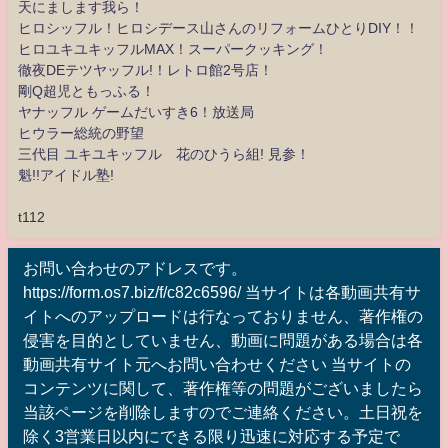
天にまします我ら！
ヒロシッフル！ヒロシデース山さんのリフォームひとりDIY！！
ヒロユキユキッフルMAX！スーパークッキング！
徹夜DEテツヤッフル!！レトロ館2号店！
剛Q超児ともっふる！
ヤナッフル ゲームだいすき6！放送局
ヒウラー総統の野望
三代目 ユキユキッフル 花のひうら組! 見参！
魁!!アイドル塾!
t112
お問い合わせのアドレスです。
https://form.os7.biz/f/c82c6596/ 当サイトは各動画共有サ
イトへのアップロードは行なっておりません、著作権の
侵害を目的としていません、動画に問題がある場合は各
動画共有サイト元へお問い合わせください 当サイトの
コンテンツに関して、著作権等の問題がございましたら
当該ページを削除しますのでご連絡ください。土日祝を
除く3営業日以内にできる限り迅速に対応する予定で