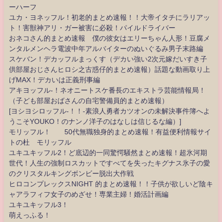
ーハーフ
ユカ・ヨネッフル！初老的まとめ速報！！大帝イタチにラリアッ
ト！害獣神アリ・ガー被害に必殺！パイルドライバー
おネコさん的まとめ速報 僕の彼女はエリーちゃん人形！豆腐メ
ンタルメンヘラ電波中年アルバイターのぬいぐるみ男子末路編
スケバン！デカッフルまっくす（デカい強い2次元嫁だいすき子
供部屋おじさんヒロシ之古惑仔的まとめ速報）話題な動画取り上
げMAX！デカいは正義刑事編
アキヨッフル-！ネオニートスケ番長のエキストラ芸能情報局！
（子ども部屋おばさんの自宅警備員的まとめ速報）
[ヨシヨシロッフル-！！-素浪人勇者カツオンの未解決事件簿へよ
うこそYOUKO！のナンノ洋子のはなしは信じるな編）]
モリッフル！ 50代無職独身的まとめ速報！有益便利情報サイ
トの杜 モリッフル
ユキユキッフル2！ど底辺的一同驚愕騒然まとめ速報！超氷河期
世代！人生の強制ロスカットですべてを失ったキグナス氷子の愛
のクリスタルキングボンビー脱出大作戦
ヒロコンプレックスNIGHT 的まとめ速報！！子供が欲しいど陰キ
ャアラフィフ女子のめざせ！専業主婦！婚活計画編
ユキユキッフル3！
萌えっふる！