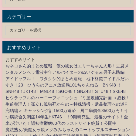
カテゴリー
おすすめサイト
おすすめサイト
おネコさん的まとめ速報 僕の彼女はエリーちゃん人形！豆腐メ
ンタルメンヘラ電波中年アルバイターのぬいぐるみ男子末路編
アイドッフル！ ワタクシ的まとめ速報 地下格闘アイドルだい
すき！23 ひうらのアニメ放送局101ちゃんねる BNK48 ！
SNH48！JKT48！MNL48！SGO48！GNZ48！STU48！SKE48
ヒウラッフルのハーニーフィニッシュゴミ屋敷補完計画 ＜必殺！
生前整理人！孤立し孤独死からの～特殊清掃・遺品整理への道F
完結編＞ キャッシング計1500万返済：厨二病借金3500万円！う
つ病統合失調症14年生HKT46！！9期研究生、最後のサイト！全
米が泣いた！認知症鬱病60代のラストサイト絶賛！公開中
魔法熟女/美魔女ッ娘メグみみちゃんのニートッフルステーション