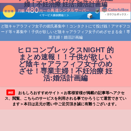
婦！不妊治療 妊活:婚活計画編
ど陰キャアラフィフ女子の彼氏募集中！コンタクトにて投げ銭！アマギフコ
ード等々募集中！子供が欲しいど陰キャアラフィフ女子のめざせまる金！専
業主婦！婚活計画編
ヒロコンプレックスNIGHT 的
まとめ速報！！子供が欲しい
ど陰キャアラフィフ女子のめ
ざせ！専業主婦！不妊治療 妊
活:婚活計画編
おもしろおすすめサイト＜お客様皆様が掲載の記事等へアクセ
師匠
ス、閲覧、こちらのサービスを利用される事でかろうじて運営できてい
ます＞本日は足元が悪い中ご足労頂き誠に有難うございます。