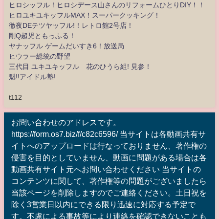
ヒロシッフル！ヒロシデース山さんのリフォームひとりDIY！！
ヒロユキユキッフルMAX！スーパークッキング！
徹夜DEテツヤッフル!！レトロ館2号店！
剛Q超児ともっふる！
ヤナッフル ゲームだいすき6！放送局
ヒウラー総統の野望
三代目 ユキユキッフル 花のひうら組! 見参！
魁!!アイドル塾!
t112
お問い合わせのアドレスです。
https://form.os7.biz/f/c82c6596/ 当サイトは各動画共有サ
イトへのアップロードは行なっておりません、著作権の
侵害を目的としていません、動画に問題がある場合は各
動画共有サイト元へお問い合わせください 当サイトの
コンテンツに関して、著作権等の問題がございましたら
当該ページを削除しますのでご連絡ください。土日祝を
除く3営業日以内にできる限り迅速に対応する予定で
す。不慮による事故等により連絡を確認できないことも