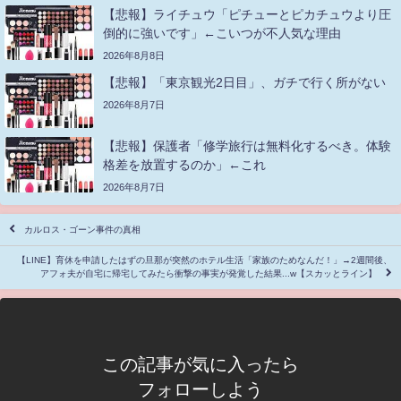
【悲報】ライチュウ「ピチューとピカチュウより圧
倒的に強いです」←こいつが不人気な理由
2026年8月8日
【悲報】「東京観光2日目」、ガチで行く所がない
2026年8月7日
【悲報】保護者「修学旅行は無料化するべき。体験
格差を放置するのか」←これ
2026年8月7日
カルロス・ゴーン事件の真相
【LINE】育休を申請したはずの旦那が突然のホテル生活「家族のためなんだ！」→2週間後、
アフォ夫が自宅に帰宅してみたら衝撃の事実が発覚した結果...w【スカッとライン】
この記事が気に入ったら
フォローしよう