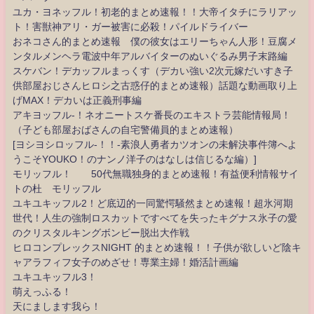
ユカ・ヨネッフル！初老的まとめ速報！！大帝イタチにラリアッ
ト！害獣神アリ・ガー被害に必殺！パイルドライバー
おネコさん的まとめ速報 僕の彼女はエリーちゃん人形！豆腐メ
ンタルメンヘラ電波中年アルバイターのぬいぐるみ男子末路編
スケバン！デカッフルまっくす（デカい強い2次元嫁だいすき子
供部屋おじさんヒロシ之古惑仔的まとめ速報）話題な動画取り上
げMAX！デカいは正義刑事編
アキヨッフル-！ネオニートスケ番長のエキストラ芸能情報局！
（子ども部屋おばさんの自宅警備員的まとめ速報）
[ヨシヨシロッフル-！！-素浪人勇者カツオンの未解決事件簿へよ
うこそYOUKO！のナンノ洋子のはなしは信じるな編）]
モリッフル！ 50代無職独身的まとめ速報！有益便利情報サイ
トの杜 モリッフル
ユキユキッフル2！ど底辺的一同驚愕騒然まとめ速報！超氷河期
世代！人生の強制ロスカットですべてを失ったキグナス氷子の愛
のクリスタルキングボンビー脱出大作戦
ヒロコンプレックスNIGHT 的まとめ速報！！子供が欲しいど陰キ
ャアラフィフ女子のめざせ！専業主婦！婚活計画編
ユキユキッフル3！
萌えっふる！
天にまします我ら！