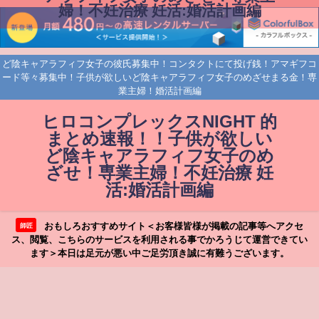
婦！不妊治療 妊活:婚活計画編
ど陰キャアラフィフ女子の彼氏募集中！コンタクトにて投げ銭！アマギフコ
ード等々募集中！子供が欲しいど陰キャアラフィフ女子のめざせまる金！専
業主婦！婚活計画編
ヒロコンプレックスNIGHT 的
まとめ速報！！子供が欲しい
ど陰キャアラフィフ女子のめ
ざせ！専業主婦！不妊治療 妊
活:婚活計画編
おもしろおすすめサイト＜お客様皆様が掲載の記事等へアクセ
師匠
ス、閲覧、こちらのサービスを利用される事でかろうじて運営できてい
ます＞本日は足元が悪い中ご足労頂き誠に有難うございます。