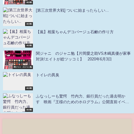
未分類
[第三次世界大戦] ついに始まったらしい...
未分類
【嵐】相葉ちゃんデコパージュ石鹸の作り方
未分類
関ジャニ∞のジャニ勉【片岡愛之助VS木嶋真優が家事
対決!エイトが総ツッコミ】 2020年6月3日
関ジャニ∞のジャニ勉
トイレの異臭
未分類
ふなっしーも驚愕 竹内力、銀行員だった過去明か
す 映画『王様のためのホログラム』公開直前イベン
ト
未分類