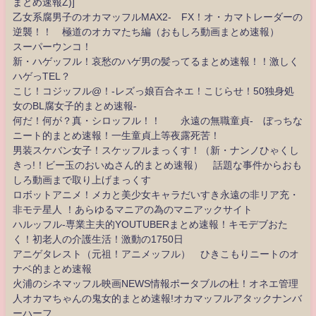
まとめ速報Z)]
乙女系腐男子のオカマッフルMAX2- FX！オ・カマトレーダーの
逆襲！！ 極道のオカマたち編（おもしろ動画まとめ速報）
スーパーウンコ！
新・ハゲッフル！哀愁のハゲ男の髪ってるまとめ速報！！激しく
ハゲっTEL？
こじ！コジッフル@！-レズっ娘百合ネエ！こじらせ！50独身処
女のBL腐女子的まとめ速報-
何だ！何が？真・シロッフル！！ 永遠の無職童貞- ぼっちな
ニート的まとめ速報！一生童貞上等夜露死苦！
男装スケバン女子！スケッフルまっくす！（新・ナンノひゃくし
きっ!！ビー玉のおいぬさん的まとめ速報） 話題な事件からおも
しろ動画まで取り上げまっくす
ロボットアニメ！メカと美少女キャラだいすき永遠の非リア充・
非モテ星人 ！あらゆるマニアの為のマニアックサイト
ハルッフル-専業主夫的YOUTUBERまとめ速報！キモデブおた
く！初老人の介護生活！激動の1750日
アニゲタレスト（元祖！アニメッフル） ひきこもりニートのオ
ナベ的まとめ速報
火浦のシネマッフル映画NEWS情報ポータブルの杜！オネエ管理
人オカマちゃんの鬼女的まとめ速報!オカマッフルアタックナンバ
ーハーフ