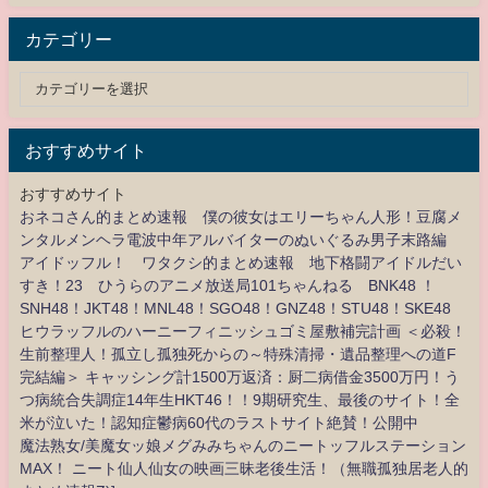
カテゴリー
おすすめサイト
おすすめサイト
おネコさん的まとめ速報 僕の彼女はエリーちゃん人形！豆腐メ
ンタルメンヘラ電波中年アルバイターのぬいぐるみ男子末路編
アイドッフル！ ワタクシ的まとめ速報 地下格闘アイドルだい
すき！23 ひうらのアニメ放送局101ちゃんねる BNK48 ！
SNH48！JKT48！MNL48！SGO48！GNZ48！STU48！SKE48
ヒウラッフルのハーニーフィニッシュゴミ屋敷補完計画 ＜必殺！
生前整理人！孤立し孤独死からの～特殊清掃・遺品整理への道F
完結編＞ キャッシング計1500万返済：厨二病借金3500万円！う
つ病統合失調症14年生HKT46！！9期研究生、最後のサイト！全
米が泣いた！認知症鬱病60代のラストサイト絶賛！公開中
魔法熟女/美魔女ッ娘メグみみちゃんのニートッフルステーション
MAX！ ニート仙人仙女の映画三昧老後生活！（無職孤独居老人的