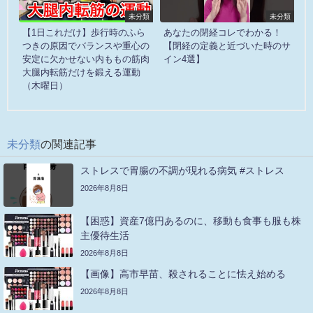
未分類
未分類
【1日これだけ】歩行時のふら
あなたの閉経コレでわかる！
つきの原因でバランスや重心の
【閉経の定義と近づいた時のサ
安定に欠かせない内ももの筋肉
イン4選】
大腿内転筋だけを鍛える運動
（木曜日）
未分類
の関連記事
ストレスで胃腸の不調が現れる病気 #ストレス
2026年8月8日
【困惑】資産7億円あるのに、移動も食事も服も株
主優待生活
2026年8月8日
【画像】高市早苗、殺されることに怯え始める
2026年8月8日