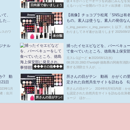
坂４６がハッピーオーラを武器にみんなを
日向坂で会いましょう
えるハッピー全開のバラエティ出演者：日向坂
いて、
【画像】チョコプラ松尾「SNSは有
した独
もの。素人は使うな。素人の発信な
11歳で
味ない。有名人の発信を見ろ」
c_img_param=; c_img_param=; 1: 以下
できた
ウイルスのワ
わりましてネギ速がお送りします 2025/09/15(月
未分類
した
ジナル
捕ったイセエビなどを、バーベキュ
て食べていたところ、徳島海上保安
見され、事情聴取を受けました
元スレ1ばーど ★2020/08/12(水)
08:28:20.28ID:f7wnbtji9 徳島県の阿南市
◆◆◆その他◆◆◆
務する消防士５人が、...
か? 動
所さんの目がテン 動画 かがくの
21日
定された自然共生サイトを訪ねる 6
23年1月
所さんの目がテン 2024年6月9日内容：か
演者：出川
も認定された自然共生サイトを訪ねる出演
所さんの目がテン!
ョージ ほか......