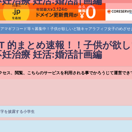
妊治療 妊活:婚活計画編
！アマギフコード等々募集中！子供が欲しいど陰キャアラフィフ女子のめざせ
HT 的まとめ速報！！子供が欲
妊治療 妊活:婚活計画編
クセス、閲覧、こちらのサービスを利用される事でかろうじて運営でき
習字を披露する小学生