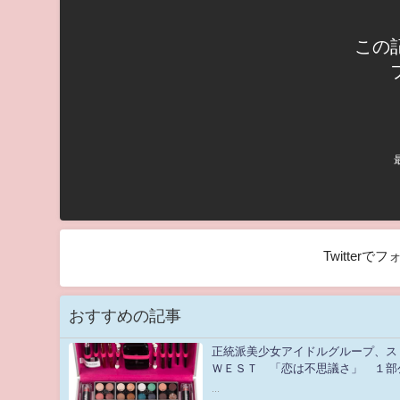
この
Twitter
おすすめの記事
正統派美少女アイドルグループ、ス
ＷＥＳＴ 「恋は不思議さ」 １
アイドルLIVE in とんぼりリバ
...