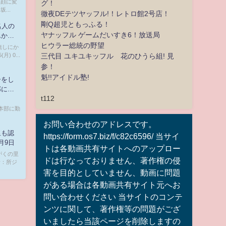
笑顔に変
グ！
...
徹夜DEテツヤッフル!！レトロ館2号店！
剛Q超児ともっふる！
名人の
ヤナッフル ゲームだいすき6！放送局
んか意
ヒウラー総統の野望
、名無しにか
) 0...
三代目 ユキユキッフル 花のひうら組! 見
参！
魁!!アイドル塾!
ーをし
部に発
t112
消防本部に勤
お問い合わせのアドレスです。
里も認
https://form.os7.biz/f/c82c6596/ 当サイ
月9日
トは各動画共有サイトへのアップロー
がくの里
ドは行なっておりません、著作権の侵
者：所ジ
害を目的としていません、動画に問題
がある場合は各動画共有サイト元へお
問い合わせください 当サイトのコンテ
ンツに関して、著作権等の問題がござ
いましたら当該ページを削除しますの