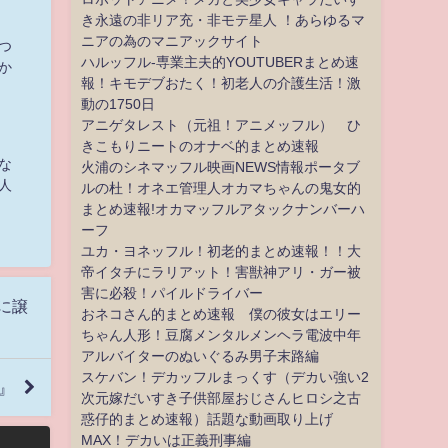
き永遠の非リア充・非モテ星人 ！あらゆるマ
ニアの為のマニアックサイト
つ
ハルッフル-専業主夫的YOUTUBERまとめ速
か
報！キモデブおたく！初老人の介護生活！激
動の1750日
アニゲタレスト（元祖！アニメッフル） ひ
きこもりニートのオナベ的まとめ速報
な
火浦のシネマッフル映画NEWS情報ポータブ
人
ルの杜！オネエ管理人オカマちゃんの鬼女的
まとめ速報!オカマッフルアタックナンバーハ
ーフ
ユカ・ヨネッフル！初老的まとめ速報！！大
帝イタチにラリアット！害獣神アリ・ガー被
害に必殺！パイルドライバー
に譲
おネコさん的まとめ速報 僕の彼女はエリー
ちゃん人形！豆腐メンタルメンヘラ電波中年
アルバイターのぬいぐるみ男子末路編
スケバン！デカッフルまっくす（デカい強い2
』
次元嫁だいすき子供部屋おじさんヒロシ之古
惑仔的まとめ速報）話題な動画取り上げ
MAX！デカいは正義刑事編