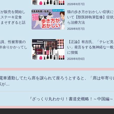
2026年8月7日
家が販売を開始し
猫の歩き方がおかしい症状に
板ステーキ定食
いて【獣医師執筆監修】症状
がうまそすぎると話
ら治療方法
2026年8月7日
職員、性被害後の
【正論】有吉氏、「テレビ見
年余りかかってし
い」発言をする無神経な一般
に憤慨
2026年8月6日
で電車通勤してたら席を譲られて座ろうとすると、「席は年寄り
Kが…
『ざっくり丸わかり！書道史概略！～中国編～