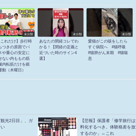
未分類
未分類
未分類
日これだけ】歩行時
あなたの閉経コレでわ
愛猫がこの咳をしたら
らつきの原因でバ
かる！【閉経の定義と
すぐ病院へ #猫呼吸
スや重心の安定に
近づいた時のサイン4
#猫肺がん末期 #猫喘
せない内ももの筋
選】
息
腿内転筋だけを鍛
運動（木曜日）
観光2日目」、ガ
【悲報】保護者「修学旅行は
ない
料化するべき。体験格差を放
するのか」←これ