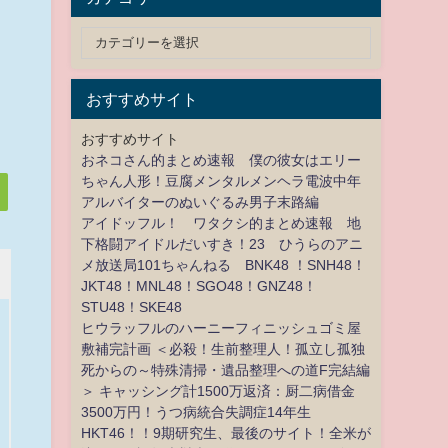
おすすめサイト
おすすめサイト
おネコさん的まとめ速報 僕の彼女はエリー
ちゃん人形！豆腐メンタルメンヘラ電波中年
アルバイターのぬいぐるみ男子末路編
アイドッフル！ ワタクシ的まとめ速報 地
下格闘アイドルだいすき！23 ひうらのアニ
メ放送局101ちゃんねる BNK48 ！SNH48！
JKT48！MNL48！SGO48！GNZ48！
STU48！SKE48
ヒウラッフルのハーニーフィニッシュゴミ屋
敷補完計画 ＜必殺！生前整理人！孤立し孤独
死からの～特殊清掃・遺品整理への道F完結編
＞ キャッシング計1500万返済：厨二病借金
3500万円！うつ病統合失調症14年生
HKT46！！9期研究生、最後のサイト！全米が