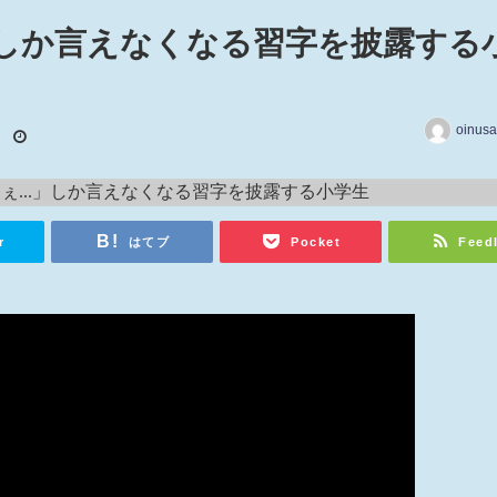
.」しか言えなくなる習字を披露する
oinusa
日
r
はてブ
Pocket
Feed