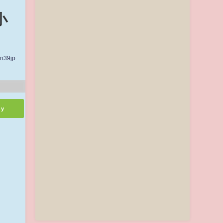
小
n39jp
ly