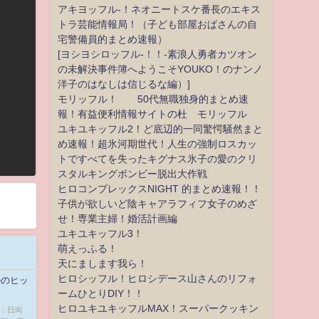
アキヨッフル-！ネオニートスケ番長のエキス
トラ芸能情報局！（子ども部屋おばさんの自
宅警備員的まとめ速報）
[ヨシヨシロッフル-！！-素浪人勇者カツオン
の未解決事件簿へようこそYOUKO！のナンノ
洋子のはなしは信じるな編）]
モリッフル！ 50代無職独身的まとめ速
報！有益便利情報サイトの杜 モリッフル
ユキユキッフル2！ど底辺的一同驚愕騒然まと
め速報！超氷河期世代！人生の強制ロスカッ
トですべてを失ったキグナス氷子の愛のクリ
スタルキングボンビー脱出大作戦
ヒロコンプレックスNIGHT 的まとめ速報！！
子供が欲しいど陰キャアラフィフ女子のめざ
せ！専業主婦！婚活計画編
ユキユキッフル3！
萌えっふる！
天にまします我ら！
ヒロシッフル！ヒロシデース山さんのリフォ
ルのヒッ
ームひとりDIY！！
ヒロユキユキッフルMAX！スーパークッキン
容：日向