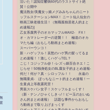
泣いた！認知症鬱病60代のラストサイト絶
賛！公開中
魔法熟女/美魔女ッ娘メグみみちゃんのニート
ッフルステーションMAX！ ニート仙人仙女の
映画三昧老後生活！（無職孤独居老人的まと
め速報Z)]
乙女系腐男子のオカマッフルMAX2- FX！
オ・カマトレーダーの逆襲！！ 極道のオカ
マたち編（おもしろ動画まとめ速報）
スーパーウンコ！
新・ハゲッフル！哀愁のハゲ男の髪ってるま
とめ速報！！激しくハゲっTEL？
こじ！コジッフル@！-レズっ娘百合ネエ！こ
じらせ！50独身処女のBL腐女子的まとめ速報-
何だ！何が？真・シロッフル！！ 永遠の
無職童貞- ぼっちなニート的まとめ速報！一
生童貞上等夜露死苦！
男装スケバン女子！スケッフルまっくす！
（新・ナンノひゃくしきっ!！ビー玉のおいぬ
無
さん的まとめ速報） 話題な事件からおもし
置
ろ動画まで取り上げまっくす
ロボットアニメ！メカと美少女キャラだいす