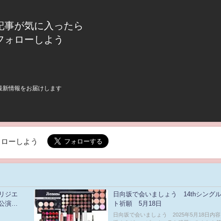
記事が気に入ったら
フォローしよう
最新情報をお届けします
でフォローしよう
リジエ
日向坂で会いましょう 14thシング
部公演
ト祈願 5月18日
ーウォー
日向坂で会いましょう 2025年5月18日内