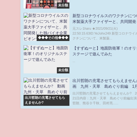
ク ２０１９年６月２１日
未分類
新型コロナウイルスのワクチンにつ
米製薬大手ファイザーと、共同開発
バイオ企業ビオンテックは20日、5〜
元スレ1haru ★2021/09/21(火)
も安全性と効果を示すデータが確認
22:50:15.63ID:YeJohx249 新型コロナ
◆◆◆その他◆◆◆
クチンについて、米製薬...
とする新たな臨床試験の結果を発表
【すずぬーと】地面防衛軍！のオリ
ステージで遊んでみた
...
未分類
出川哲朗の充電させてもらえません
画 九州・天草 島めぐり前編 1月
出川哲朗の充電させてもらえませんか? 20
出川哲朗の充電させてもら
21日内容：九州・天草 島めぐり前編出
えませんか?
哲朗、熊谷Ｄ千秋、田村亮......