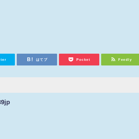
tter
はてブ
Pocket
Feedly
39jp