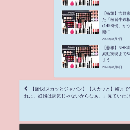
【衝撃】吉野
た「極旨牛鉄
(1498円)」
題に
2026年8月7日
【悲報】NHK
異動実現まで3
まう
2026年8月6日
【痛快!スカッとジャパン】【スカッと】臨月
れよ。妊婦は病気じゃないからなぁ。」見ていたJ