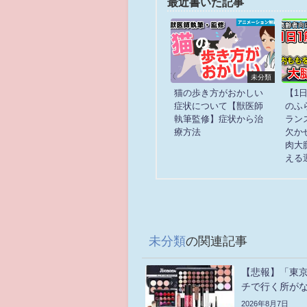
最近書いた記事
未分類
猫の歩き方がおかしい
【1
症状について【獣医師
のふ
執筆監修】症状から治
ラン
療方法
欠か
肉大
える
未分類
の関連記事
【悲報】「東京
チで行く所が
2026年8月7日