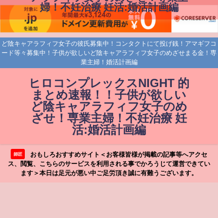
婦！不妊治療 妊活:婚活計画編
ど陰キャアラフィフ女子の彼氏募集中！コンタクトにて投げ銭！アマギフコ
ード等々募集中！子供が欲しいど陰キャアラフィフ女子のめざせまる金！専
業主婦！婚活計画編
ヒロコンプレックスNIGHT 的
まとめ速報！！子供が欲しい
ど陰キャアラフィフ女子のめ
ざせ！専業主婦！不妊治療 妊
活:婚活計画編
おもしろおすすめサイト＜お客様皆様が掲載の記事等へアクセ
師匠
ス、閲覧、こちらのサービスを利用される事でかろうじて運営できてい
ます＞本日は足元が悪い中ご足労頂き誠に有難うございます。