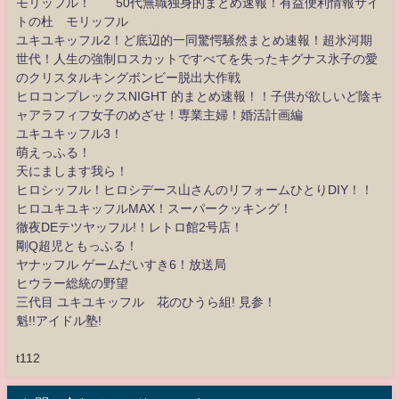
モリッフル！ 50代無職独身的まとめ速報！有益便利情報サイ
トの杜 モリッフル
ユキユキッフル2！ど底辺的一同驚愕騒然まとめ速報！超氷河期
世代！人生の強制ロスカットですべてを失ったキグナス氷子の愛
のクリスタルキングボンビー脱出大作戦
ヒロコンプレックスNIGHT 的まとめ速報！！子供が欲しいど陰キ
ャアラフィフ女子のめざせ！専業主婦！婚活計画編
ユキユキッフル3！
萌えっふる！
天にまします我ら！
ヒロシッフル！ヒロシデース山さんのリフォームひとりDIY！！
ヒロユキユキッフルMAX！スーパークッキング！
徹夜DEテツヤッフル!！レトロ館2号店！
剛Q超児ともっふる！
ヤナッフル ゲームだいすき6！放送局
ヒウラー総統の野望
三代目 ユキユキッフル 花のひうら組! 見参！
魁!!アイドル塾!
t112