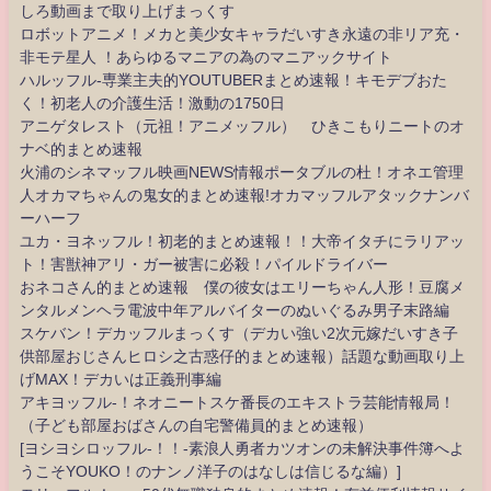
しろ動画まで取り上げまっくす
ロボットアニメ！メカと美少女キャラだいすき永遠の非リア充・
非モテ星人 ！あらゆるマニアの為のマニアックサイト
ハルッフル-専業主夫的YOUTUBERまとめ速報！キモデブおた
く！初老人の介護生活！激動の1750日
アニゲタレスト（元祖！アニメッフル） ひきこもりニートのオ
ナベ的まとめ速報
火浦のシネマッフル映画NEWS情報ポータブルの杜！オネエ管理
人オカマちゃんの鬼女的まとめ速報!オカマッフルアタックナンバ
ーハーフ
ユカ・ヨネッフル！初老的まとめ速報！！大帝イタチにラリアッ
ト！害獣神アリ・ガー被害に必殺！パイルドライバー
おネコさん的まとめ速報 僕の彼女はエリーちゃん人形！豆腐メ
ンタルメンヘラ電波中年アルバイターのぬいぐるみ男子末路編
スケバン！デカッフルまっくす（デカい強い2次元嫁だいすき子
供部屋おじさんヒロシ之古惑仔的まとめ速報）話題な動画取り上
げMAX！デカいは正義刑事編
アキヨッフル-！ネオニートスケ番長のエキストラ芸能情報局！
（子ども部屋おばさんの自宅警備員的まとめ速報）
[ヨシヨシロッフル-！！-素浪人勇者カツオンの未解決事件簿へよ
うこそYOUKO！のナンノ洋子のはなしは信じるな編）]