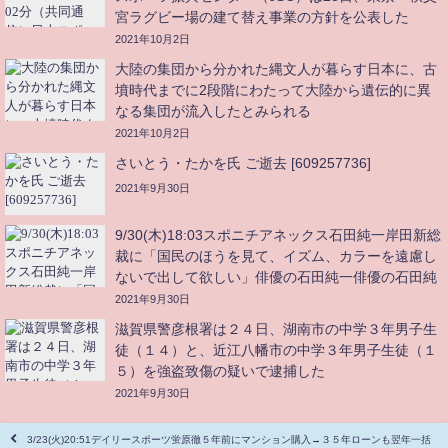
宮ラグビー場の建て替え事業の方針を公表した
2021年10月2日
大陸の集団から分かれた縄文人が暮らす日本に、古
墳時代までに2段階にわたって大陸から遺伝的に異
なる集団が流入したとみられる
2021年10月2日
さいとう・たかを氏 ご逝去 [609257736]
2021年9月30日
9/30(木)18:03スポニチアネックス石田純一岸田新総
裁に「国民のほうを見て、イズム、カラーを遠慮し
ないで出して欲しい」俳優の石田純一俳優の石田純
一（67）が30日、隔週で木曜コメンテーターを務め
2021年9月30日
る文化放送「斉藤一美ニュースワイドSAKIDORI!」
滋賀県警彦根署は２４日、湖南市の中学３年男子生
（月〜金曜後3・30）に生出演
徒（１４）と、近江八幡市の中学３年男子生徒（１
５）を強盗致傷の疑いで逮捕した
2021年9月30日
3/23(火)20:51デイリースポーツ蛍原徹５年前にマンション購入→３５年ローンも翌年一括