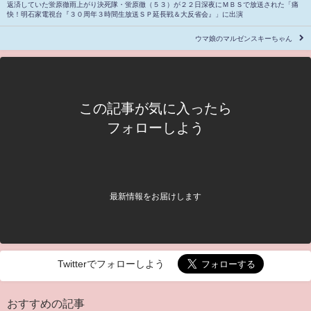
返済していた蛍原徹雨上がり決死隊・蛍原徹（５３）が２２日深夜にＭＢＳで放送された「痛
快！明石家電視台『３０周年３時間生放送ＳＰ延長戦＆大反省会』」に出演
ウマ娘のマルゼンスキーちゃん
この記事が気に入ったら
フォローしよう
最新情報をお届けします
Twitterでフォローしよう
おすすめの記事