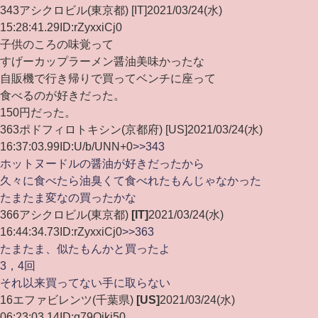
343アシクロビル(東京都) [IT]2021/03/24(水)
15:28:41.29ID:rZyxxiCj0
子供のころの味覚って
すげーカップラーメン醤油美味かったな
自販機で行き帰りで買ってベンチに座って
食べるのが好きだった。
150円だった。
363ポドフィロトキシン(京都府) [US]2021/03/24(水)
16:37:03.99ID:U/b/UNN+0
>>343
ホットヌードルの醤油が好きだったから
久々に食べたら油臭くて食べれたもんじゃなかった
たまたま変なの買ったかな
366
アシクロビル
(東京都)
[IT]
2021/03/24(水)
16:44:34.73
ID:rZyxxiCj0
>>363
たまたま、似たもんかと買ったよ
3，4回
それ以来買ってない手に取らない
16
エファビレンツ
(千葉県)
[US]
2021/03/24(水)
06:23:03.14
ID:g79Oikj50