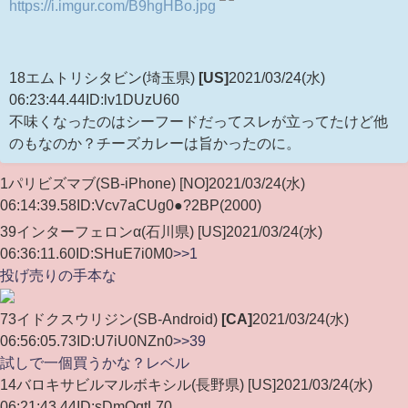
https://i.imgur.com/B9hgHBo.jpg
18
エムトリシタビン
(埼玉県)
[US]
2021/03/24(水)
06:23:44.44
ID:lv1DUzU60
不味くなったのはシーフードだってスレが立ってたけど他
のもなのか？チーズカレーは旨かったのに。
1パリビズマブ(SB-iPhone) [NO]2021/03/24(水)
06:14:39.58ID:Vcv7aCUg0●?2BP(2000)
39インターフェロンα(石川県) [US]2021/03/24(水)
06:36:11.60ID:SHuE7i0M0
>>1
投げ売りの手本な
73
イドクスウリジン
(SB-Android)
[CA]
2021/03/24(水)
06:56:05.73
ID:U7iU0NZn0
>>39
試しで一個買うかな？レベル
14バロキサビルマルボキシル(長野県) [US]2021/03/24(水)
06:21:43.44ID:sDmQqtL70