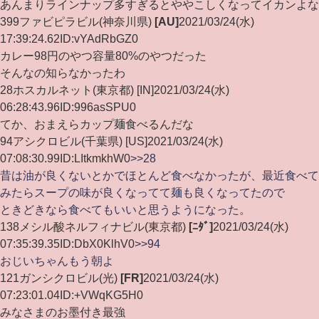
あんまりラインナップ多すぎるとややこしくなってイカンよな
399
ファビピラビル
(神奈川県)
[AU]
2021/03/24(水)
17:39:24.62
ID:vYAdRbGZ0
カレー98円のやつ容量80%のやつだった
そんなの知らなかったわ
28ホスカルネット(東京都) [IN]2021/03/24(水)
06:28:43.96ID:996asSPU0
てか、おまえらカップ麺食べるんだな
94アシクロビル(千葉県) [US]2021/03/24(水)
07:08:30.99ID:LItkmkhW0
>>28
昔は油が良くないとかでほとんど食べなかったが、最近食べて
みたらスープの味が良くなってて麺も良くなってたので
ときどきなら食べてもいいと思うようになった。
138
メシル酸ネルフィナビル
(東京都)
[ﾆﾀﾞ]
2021/03/24(水)
07:35:39.35
ID:DbX0KlhV0
>>94
おじいちゃんもう朝よ
121
ガンシクロビル
(光)
[FR]
2021/03/24(水)
07:23:01.04
ID:+VWqKG5H0
みなさまのお墨付き最強