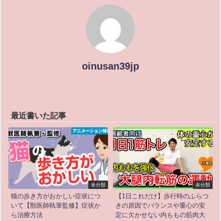
oinusan39jp
最近書いた記事
未分類
未分類
猫の歩き方がおかしい症状につ
【1日これだけ】歩行時のふらつ
いて【獣医師執筆監修】症状か
きの原因でバランスや重心の安
ら治療方法
定に欠かせない内ももの筋肉大