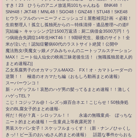
すき！23 ひうらのアニメ放送局101ちゃんねる BNK48 ！
SNH48！JKT48！MNL48！SGO48！GNZ48！STU48！SKE48
ヒウラッフルのハーニーフィニッシュゴミ屋敷補完計画 ＜必殺！
生前整理人！孤立し孤独死からの～特殊清掃・遺品整理への道F
完結編＞ キャッシング計1500万返済：厨二病借金3500万円！う
つ病統合失調症14年生HKT46！！9期研究生、最後のサイト！全
米が泣いた！認知症鬱病60代のラストサイト絶賛！公開中
魔法熟女/美魔女ッ娘メグみみちゃんのニートッフルステーション
MAX！ ニート仙人仙女の映画三昧老後生活！（無職孤独居老人的
まとめ速報Z)]
乙女系腐男子のオカマッフルMAX2- FX！オ・カマトレーダーの
逆襲！！ 極道のオカマたち編（おもしろ動画まとめ速報）
スーパーウンコ！
新・ハゲッフル！哀愁のハゲ男の髪ってるまとめ速報！！激しく
ハゲっTEL？
こじ！コジッフル@！-レズっ娘百合ネエ！こじらせ！50独身処
女のBL腐女子的まとめ速報-
何だ！何が？真・シロッフル！！ 永遠の無職童貞- ぼっちな
ニート的まとめ速報！一生童貞上等夜露死苦！
男装スケバン女子！スケッフルまっくす！（新・ナンノひゃくし
きっ!！ビー玉のおいぬさん的まとめ速報） 話題な事件からおも