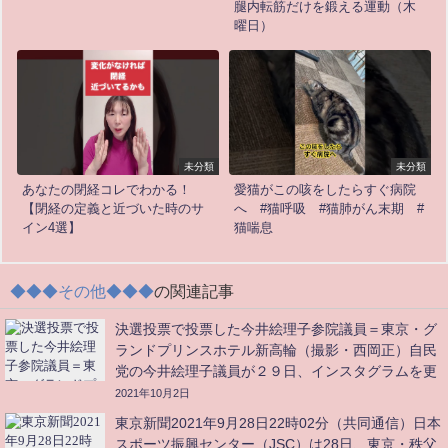
腿内転筋だけを鍛える運動（木
曜日）
未分類
未分類
あなたの閉経コレでわかる！
愛猫がこの咳をしたらすぐ病院
【閉経の定義と近づいた時のサ
へ #猫呼吸 #猫肺がん末期 #
イン4選】
猫喘息
◆◆◆その他◆◆◆
の関連記事
決選投票で投票した今井絵理子参院議員＝東京・グ
ランドプリンスホテル新高輪（撮影・西岡正）自民
党の今井絵理子議員が２９日、インスタグラムを更
新
2021年10月2日
東京新聞2021年9月28日22時02分（共同通信）日本
スポーツ振興センター（JSC）は28日、東京・秩父