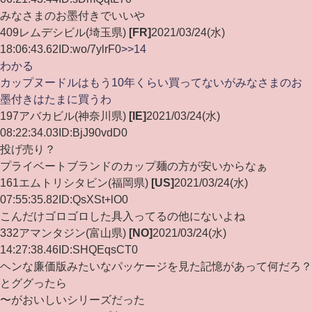
みなさまのお墨付きでいいや
409
レムデシビル
(埼玉県)
[FR]
2021/03/24(水)
18:06:43.62
ID:wo/7ylrF0
>>14
わかる
カップヌードルはもう10年くらい買ってないがみなさまのお
墨付きはたまに買うわ
197
アバカビル
(神奈川県)
[IE]
2021/03/24(水)
08:22:34.03
ID:BjJ90vdD0
投げ売り？
プライベートブランドのカップ麺の方が安いからなぁ
161
エムトリシタビン
(福岡県)
[US]
2021/03/24(水)
07:55:35.82
ID:QsXSt+lO0
こんだけゴロゴロした具入ってるの他にないよね
332
アマンタジン
(富山県)
[NO]
2021/03/24(水)
14:27:38.46
ID:SHQEqsCT0
ヘンな廉価版みたいなパッケージを見た記憶があって何だろ？
とググったら
〜がおいしいシリーズだった