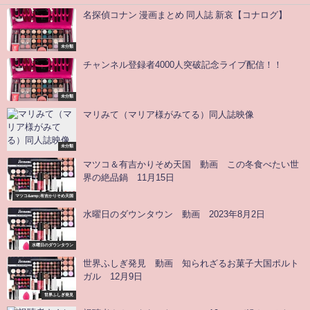
名探偵コナン 漫画まとめ 同人誌 新哀【コナログ】
未分類
チャンネル登録者4000人突破記念ライブ配信！！
未分類
マリみて（マリア様がみてる）同人誌映像
未分類
マツコ＆有吉かりそめ天国 動画 この冬食べたい世
界の絶品鍋 11月15日
マツコ&amp;有吉かりそめ天国
水曜日のダウンタウン 動画 2023年8月2日
水曜日のダウンタウン
世界ふしぎ発見 動画 知られざるお菓子大国ポルト
ガル 12月9日
世界ふしぎ発見