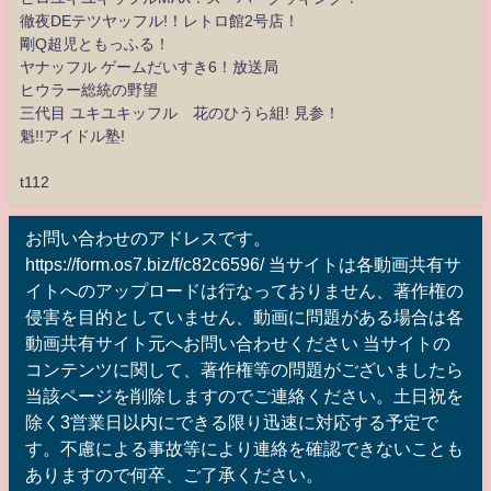
徹夜DEテツヤッフル!！レトロ館2号店！
剛Q超児ともっふる！
ヤナッフル ゲームだいすき6！放送局
ヒウラー総統の野望
三代目 ユキユキッフル 花のひうら組! 見参！
魁!!アイドル塾!
t112
お問い合わせのアドレスです。
https://form.os7.biz/f/c82c6596/ 当サイトは各動画共有サ
イトへのアップロードは行なっておりません、著作権の
侵害を目的としていません、動画に問題がある場合は各
動画共有サイト元へお問い合わせください 当サイトの
コンテンツに関して、著作権等の問題がございましたら
当該ページを削除しますのでご連絡ください。土日祝を
除く3営業日以内にできる限り迅速に対応する予定で
す。不慮による事故等により連絡を確認できないことも
ありますので何卒、ご了承ください。