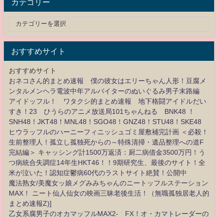
カテゴリー
おすすめサイト
おすすめサイト
おネコさん的まとめ速報 僕の彼女はエリーちゃん人形！豆腐メ
ンタルメンヘラ電波中年アルバイターのぬいぐるみ男子末路編
アイドッフル！ ワタクシ的まとめ速報 地下格闘アイドルだい
すき！23 ひうらのアニメ放送局101ちゃんねる BNK48 ！
SNH48！JKT48！MNL48！SGO48！GNZ48！STU48！SKE48
ヒウラッフルのハーニーフィニッシュゴミ屋敷補完計画 ＜必殺！
生前整理人！孤立し孤独死からの～特殊清掃・遺品整理への道F
完結編＞ キャッシング計1500万返済：厨二病借金3500万円！う
つ病統合失調症14年生HKT46！！9期研究生、最後のサイト！全
米が泣いた！認知症鬱病60代のラストサイト絶賛！公開中
魔法熟女/美魔女ッ娘メグみみちゃんのニートッフルステーション
MAX！ ニート仙人仙女の映画三昧老後生活！（無職孤独居老人的
まとめ速報Z)]
乙女系腐男子のオカマッフルMAX2- FX！オ・カマトレーダーの