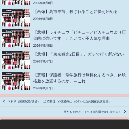
2026年8月8日
【画像】高市早苗、殺されることに怯え始める
2026年8月8日
【悲報】ライチュウ「ピチューとピカチュウより圧
倒的に強いです」←こいつが不人気な理由
2026年8月8日
【悲報】「東京観光2日目」、ガチで行く所がない
2026年8月7日
【悲報】保護者「修学旅行は無料化するべき。体験
格差を放置するのか」←これ
2026年8月7日
内科学（国家試験/共通） 12時間目「作業療法士（OT）の為の国家試験対策」
変かもやけどメイクは自己満やから大丈夫！