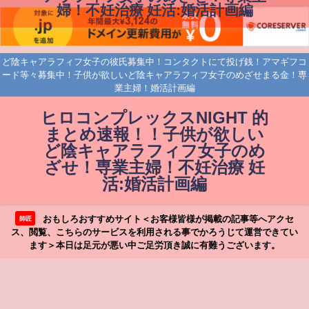
婦！不妊治療 妊活:婚活計画編
ど陰キャアラフィフ女子の彼氏募集中！コンタクトにて投げ銭！アマギフコ
ード等々募集中！子供が欲しいど陰キャアラフィフ女子のめざせまる金！専
業主婦！婚活計画編
ヒロコンプレックスNIGHT 的
まとめ速報！！子供が欲しい
ど陰キャアラフィフ女子のめ
ざせ！専業主婦！不妊治療 妊
活:婚活計画編
おもしろおすすめサイト＜お客様皆様が掲載の記事等へアクセ
師匠
ス、閲覧、こちらのサービスを利用される事でかろうじて運営できてい
ます＞本日は足元が悪い中ご足労頂き誠に有難うございます。