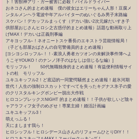
ト！害獣神アリ・ガー被害に必殺！パイルドライバー
おネコさん的まとめ速報 僕の彼女はエリーちゃん人形！豆腐メ
ンタルメンヘラ電波中年アルバイターのぬいぐるみ男子末路編
スケバン！デカッフルまっくす（デカい強い2次元嫁だいすき子
供部屋おじさんヒロシ之古惑仔的まとめ速報）話題な動画取り上
げMAX！デカいは正義刑事編
アキヨッフル-！ネオニートスケ番長のエキストラ芸能情報局！
（子ども部屋おばさんの自宅警備員的まとめ速報）
[ヨシヨシロッフル-！！-素浪人勇者カツオンの未解決事件簿へよ
うこそYOUKO！のナンノ洋子のはなしは信じるな編）]
モリッフル！ 50代無職独身的まとめ速報！有益便利情報サイ
トの杜 モリッフル
ユキユキッフル2！ど底辺的一同驚愕騒然まとめ速報！超氷河期
世代！人生の強制ロスカットですべてを失ったキグナス氷子の愛
のクリスタルキングボンビー脱出大作戦
ヒロコンプレックスNIGHT 的まとめ速報！！子供が欲しいど陰キ
ャアラフィフ女子のめざせ！専業主婦！婚活計画編
ユキユキッフル3！
萌えっふる！
天にまします我ら！
ヒロシッフル！ヒロシデース山さんのリフォームひとりDIY！！
ヒロユキユキッフルMAX！スーパークッキング！