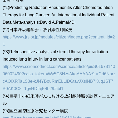
(*1)Predicting Radiation Pneumonitis After Chemoradiation
Therapy for Lung Cancer: An International Individual Patient
Data Meta-analysis:David A.PalmaMD,
(*2)日本呼吸器学会：放射線性肺臓炎
https://www.jrs.or.jp/modules/citizen/index.php?content_id=2
1
(*3)Retrospective analysis of steroid therapy for radiation-
induced lung injury in lung cancer patients
https://www.sciencedirect.com/science/article/pii/S01678140
06002490?casa_token=Wy5G8HzsAkoAAAAA:9lVCd6Norz
cAOiXRTaLS3e-kJNYBouRmELLjDGtavJXsjNB7Kuq1ST7
B0AK0C8T1gvHDf5jE4b29#tbl1
(*4)Ⅲ期非小細胞肺がんにおける放射線肺臓炎診療マニュア
ル
(*5)国立国際医療研究センター病院
http://www.hosp.ncgm.go.jp/s036/010/index.html