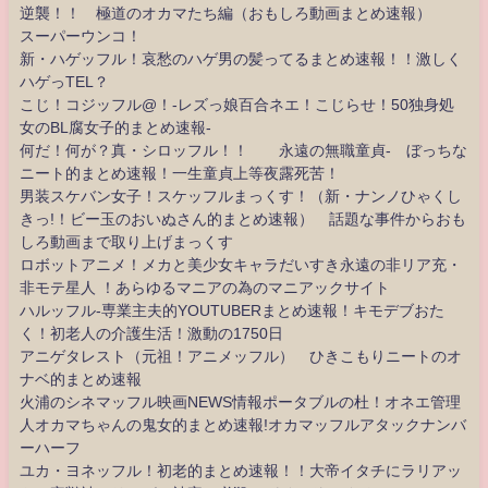
逆襲！！ 極道のオカマたち編（おもしろ動画まとめ速報）
スーパーウンコ！
新・ハゲッフル！哀愁のハゲ男の髪ってるまとめ速報！！激しく
ハゲっTEL？
こじ！コジッフル@！-レズっ娘百合ネエ！こじらせ！50独身処
女のBL腐女子的まとめ速報-
何だ！何が？真・シロッフル！！ 永遠の無職童貞- ぼっちな
ニート的まとめ速報！一生童貞上等夜露死苦！
男装スケバン女子！スケッフルまっくす！（新・ナンノひゃくし
きっ!！ビー玉のおいぬさん的まとめ速報） 話題な事件からおも
しろ動画まで取り上げまっくす
ロボットアニメ！メカと美少女キャラだいすき永遠の非リア充・
非モテ星人 ！あらゆるマニアの為のマニアックサイト
ハルッフル-専業主夫的YOUTUBERまとめ速報！キモデブおた
く！初老人の介護生活！激動の1750日
アニゲタレスト（元祖！アニメッフル） ひきこもりニートのオ
ナベ的まとめ速報
火浦のシネマッフル映画NEWS情報ポータブルの杜！オネエ管理
人オカマちゃんの鬼女的まとめ速報!オカマッフルアタックナンバ
ーハーフ
ユカ・ヨネッフル！初老的まとめ速報！！大帝イタチにラリアッ