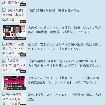
未分類
【6月17日時点 続報】家賃支援給付金
未分類
人志松本の酒のツマミになる話 動画 ゲスト：数原
龍友 川崎鷹也 滝沢秀一 村重杏奈 7月14日
人志松本の酒のツマミになる話
松本潤、芸能界の引退か？小栗旬や生田斗真に相談し
たトンデモない内容に涙が止まらない‥‥
未分類
【放送再開】‟M 愛すべき人がいて”が遂に帰ってく
る！荒ぶるマサは制作陣と大衝突！「死ぬ気でやれ！
命を賭けろ！」悪魔になったマサに周囲の人達は…＜
未分類
浜崎あゆみの歌姫誕生までを描いた話題作＞アベマ独
今ちゃんの『実は…』【緊急!!リモート出演怪演!?せい
占配信
や(秘)演技力▽ミルクボーイ愛】 2020年4月29日
今ちゃんの『実は・・・』
著作権侵害、スクショもＮＧ 「全面的に違法」方針
決定