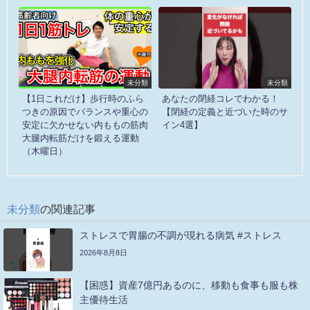
未分類
未分類
【1日これだけ】歩行時のふら
あなたの閉経コレでわかる！
つきの原因でバランスや重心の
【閉経の定義と近づいた時のサ
安定に欠かせない内ももの筋肉
イン4選】
大腿内転筋だけを鍛える運動
（木曜日）
未分類
の関連記事
ストレスで胃腸の不調が現れる病気 #ストレス
2026年8月8日
【困惑】資産7億円あるのに、移動も食事も服も株
主優待生活