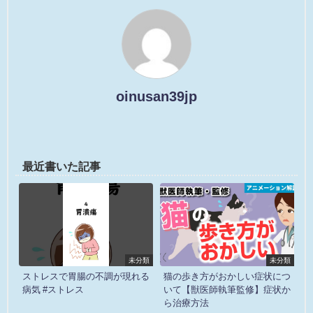
oinusan39jp
最近書いた記事
未分類
未分類
ストレスで胃腸の不調が現れる
猫の歩き方がおかしい症状につ
病気 #ストレス
いて【獣医師執筆監修】症状か
ら治療方法