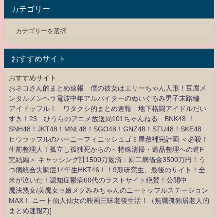
カテゴリー
おすすめサイト
おすすめサイト
おネコさん的まとめ速報 僕の彼女はエリーちゃん人形！豆腐メ
ンタルメンヘラ電波中年アルバイターのぬいぐるみ男子末路編
アイドッフル！ ワタクシ的まとめ速報 地下格闘アイドルだい
すき！23 ひうらのアニメ放送局101ちゃんねる BNK48 ！
SNH48！JKT48！MNL48！SGO48！GNZ48！STU48！SKE48
ヒウラッフルのハーニーフィニッシュゴミ屋敷補完計画 ＜必殺！
生前整理人！孤立し孤独死からの～特殊清掃・遺品整理への道F
完結編＞ キャッシング計1500万返済：厨二病借金3500万円！う
つ病統合失調症14年生HKT46！！9期研究生、最後のサイト！全
米が泣いた！認知症鬱病60代のラストサイト絶賛！公開中
魔法熟女/美魔女ッ娘メグみみちゃんのニートッフルステーション
MAX！ ニート仙人仙女の映画三昧老後生活！（無職孤独居老人的
まとめ速報Z)]