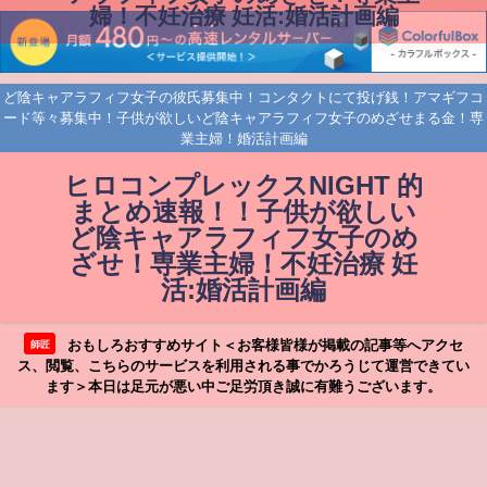
婦！不妊治療 妊活:婚活計画編
ど陰キャアラフィフ女子の彼氏募集中！コンタクトにて投げ銭！アマギフコ
ード等々募集中！子供が欲しいど陰キャアラフィフ女子のめざせまる金！専
業主婦！婚活計画編
ヒロコンプレックスNIGHT 的
まとめ速報！！子供が欲しい
ど陰キャアラフィフ女子のめ
ざせ！専業主婦！不妊治療 妊
活:婚活計画編
おもしろおすすめサイト＜お客様皆様が掲載の記事等へアクセ
師匠
ス、閲覧、こちらのサービスを利用される事でかろうじて運営できてい
ます＞本日は足元が悪い中ご足労頂き誠に有難うございます。