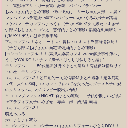
ト！害獣神アリ・ガー被害に必殺！パイルドライバー
おネコさん的まとめ速報 僕の彼女はエリーちゃん人形！豆腐メ
ンタルメンヘラ電波中年アルバイターのぬいぐるみ男子末路編
スケバン！デカッフルまっくす（デカい強い2次元嫁だいすき子
供部屋おじさんヒロシ之古惑仔的まとめ速報）話題な動画取り上
げMAX！デカいは正義刑事編
アキヨッフル-！ネオニートスケ番長のエキストラ芸能情報局！
（子ども部屋おばさんの自宅警備員的まとめ速報）
[ヨシヨシロッフル-！！-素浪人勇者カツオンの未解決事件簿へよ
うこそYOUKO！のナンノ洋子のはなしは信じるな編）]
モリッフル！ 50代無職独身的まとめ速報！有益便利情報サイ
トの杜 モリッフル
ユキユキッフル2！ど底辺的一同驚愕騒然まとめ速報！超氷河期
世代！人生の強制ロスカットですべてを失ったキグナス氷子の愛
のクリスタルキングボンビー脱出大作戦
ヒロコンプレックスNIGHT 的まとめ速報！！子供が欲しいど陰キ
ャアラフィフ女子のめざせ！専業主婦！婚活計画編
ユキユキッフル3！
萌えっふる！
天にまします我ら！
ヒロシッフル！ヒロシデース山さんのリフォームひとりDIY！！