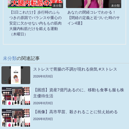
未分類
未分類
【1日これだけ】歩行時のふら
あなたの閉経コレでわかる！
つきの原因でバランスや重心の
【閉経の定義と近づいた時のサ
安定に欠かせない内ももの筋肉
イン4選】
大腿内転筋だけを鍛える運動
（木曜日）
未分類
の関連記事
ストレスで胃腸の不調が現れる病気 #ストレス
2026年8月8日
【困惑】資産7億円あるのに、移動も食事も服も株
主優待生活
2026年8月8日
【画像】高市早苗、殺されることに怯え始める
2026年8月8日