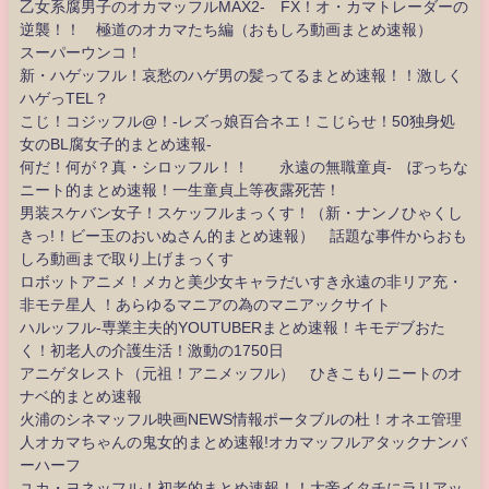
乙女系腐男子のオカマッフルMAX2- FX！オ・カマトレーダーの
逆襲！！ 極道のオカマたち編（おもしろ動画まとめ速報）
スーパーウンコ！
新・ハゲッフル！哀愁のハゲ男の髪ってるまとめ速報！！激しく
ハゲっTEL？
こじ！コジッフル@！-レズっ娘百合ネエ！こじらせ！50独身処
女のBL腐女子的まとめ速報-
何だ！何が？真・シロッフル！！ 永遠の無職童貞- ぼっちな
ニート的まとめ速報！一生童貞上等夜露死苦！
男装スケバン女子！スケッフルまっくす！（新・ナンノひゃくし
きっ!！ビー玉のおいぬさん的まとめ速報） 話題な事件からおも
しろ動画まで取り上げまっくす
ロボットアニメ！メカと美少女キャラだいすき永遠の非リア充・
非モテ星人 ！あらゆるマニアの為のマニアックサイト
ハルッフル-専業主夫的YOUTUBERまとめ速報！キモデブおた
く！初老人の介護生活！激動の1750日
アニゲタレスト（元祖！アニメッフル） ひきこもりニートのオ
ナベ的まとめ速報
火浦のシネマッフル映画NEWS情報ポータブルの杜！オネエ管理
人オカマちゃんの鬼女的まとめ速報!オカマッフルアタックナンバ
ーハーフ
ユカ・ヨネッフル！初老的まとめ速報！！大帝イタチにラリアッ