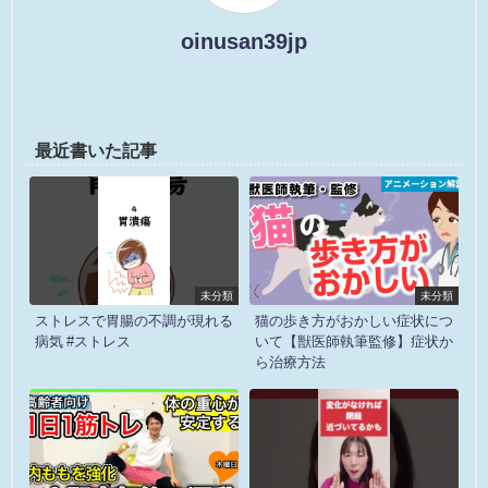
oinusan39jp
最近書いた記事
未分類
未分類
ストレスで胃腸の不調が現れる
猫の歩き方がおかしい症状につ
病気 #ストレス
いて【獣医師執筆監修】症状か
ら治療方法