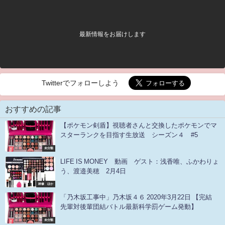
最新情報をお届けします
Twitterでフォローしよう
おすすめの記事
【ポケモン剣盾】視聴者さんと交換したポケモンでマ
スターランクを目指す生放送 シーズン４ #5
未分類
LIFE IS MONEY 動画 ゲスト：浅香唯、ふかわりょ
う、渡邉美穂 2月4日
林修 ほか
「乃木坂工事中」乃木坂４６ 2020年3月22日 【完結
先輩対後輩団結バトル最新科学罰ゲーム発動】
未分類