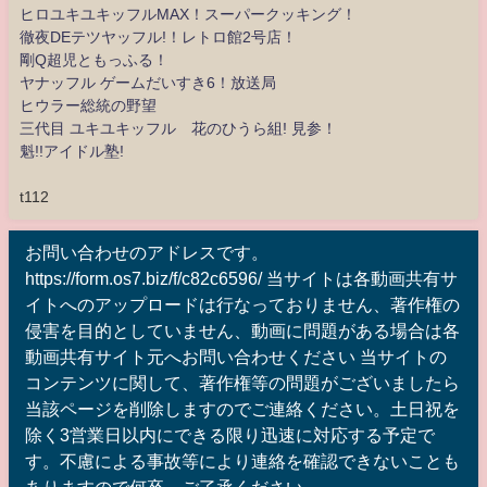
ヒロユキユキッフルMAX！スーパークッキング！
徹夜DEテツヤッフル!！レトロ館2号店！
剛Q超児ともっふる！
ヤナッフル ゲームだいすき6！放送局
ヒウラー総統の野望
三代目 ユキユキッフル 花のひうら組! 見参！
魁!!アイドル塾!
t112
お問い合わせのアドレスです。
https://form.os7.biz/f/c82c6596/ 当サイトは各動画共有サ
イトへのアップロードは行なっておりません、著作権の
侵害を目的としていません、動画に問題がある場合は各
動画共有サイト元へお問い合わせください 当サイトの
コンテンツに関して、著作権等の問題がございましたら
当該ページを削除しますのでご連絡ください。土日祝を
除く3営業日以内にできる限り迅速に対応する予定で
す。不慮による事故等により連絡を確認できないことも