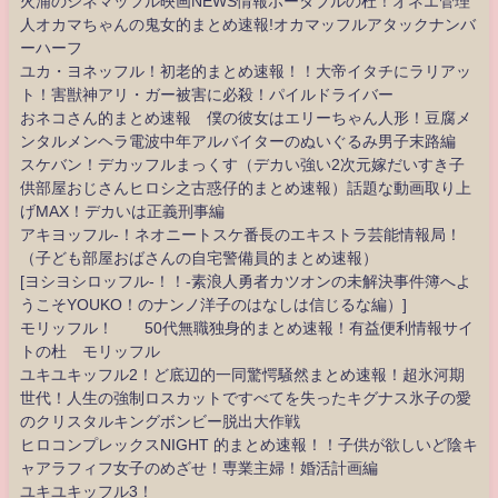
火浦のシネマッフル映画NEWS情報ポータブルの杜！オネエ管理
人オカマちゃんの鬼女的まとめ速報!オカマッフルアタックナンバ
ーハーフ
ユカ・ヨネッフル！初老的まとめ速報！！大帝イタチにラリアッ
ト！害獣神アリ・ガー被害に必殺！パイルドライバー
おネコさん的まとめ速報 僕の彼女はエリーちゃん人形！豆腐メ
ンタルメンヘラ電波中年アルバイターのぬいぐるみ男子末路編
スケバン！デカッフルまっくす（デカい強い2次元嫁だいすき子
供部屋おじさんヒロシ之古惑仔的まとめ速報）話題な動画取り上
げMAX！デカいは正義刑事編
アキヨッフル-！ネオニートスケ番長のエキストラ芸能情報局！
（子ども部屋おばさんの自宅警備員的まとめ速報）
[ヨシヨシロッフル-！！-素浪人勇者カツオンの未解決事件簿へよ
うこそYOUKO！のナンノ洋子のはなしは信じるな編）]
モリッフル！ 50代無職独身的まとめ速報！有益便利情報サイ
トの杜 モリッフル
ユキユキッフル2！ど底辺的一同驚愕騒然まとめ速報！超氷河期
世代！人生の強制ロスカットですべてを失ったキグナス氷子の愛
のクリスタルキングボンビー脱出大作戦
ヒロコンプレックスNIGHT 的まとめ速報！！子供が欲しいど陰キ
ャアラフィフ女子のめざせ！専業主婦！婚活計画編
ユキユキッフル3！