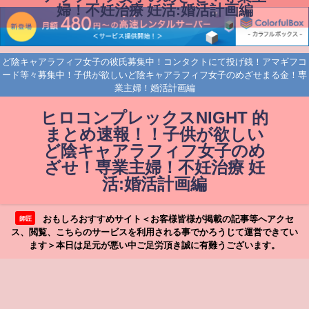
婦！不妊治療 妊活:婚活計画編
ど陰キャアラフィフ女子の彼氏募集中！コンタクトにて投げ銭！アマギフコ
ード等々募集中！子供が欲しいど陰キャアラフィフ女子のめざせまる金！専
業主婦！婚活計画編
ヒロコンプレックスNIGHT 的
まとめ速報！！子供が欲しい
ど陰キャアラフィフ女子のめ
ざせ！専業主婦！不妊治療 妊
活:婚活計画編
おもしろおすすめサイト＜お客様皆様が掲載の記事等へアクセ
師匠
ス、閲覧、こちらのサービスを利用される事でかろうじて運営できてい
ます＞本日は足元が悪い中ご足労頂き誠に有難うございます。