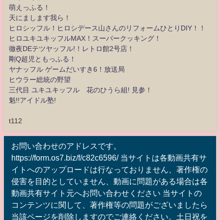
萌えっふる！
天にまします我ら！
ヒロシッフル！ヒロシデース山さんのリフォームひとりDIY！！
ヒロユキユキッフルMAX！スーパークッキング！
徹夜DEテツヤッフル!！レトロ館2号店！
剛Q超児ともっふる！
ヤナッフル ゲームだいすき6！放送局
ヒウラー総統の野望
三代目 ユキユキッフル 花のひうら組! 見参！
魁!!アイドル塾!
t112
お問い合わせのアドレスです。
https://form.os7.biz/f/c82c6596/ 当サイトは各動画共有サ
イトへのアップロードは行なっておりません、著作権の
侵害を目的としていません、動画に問題がある場合は各
動画共有サイト元へお問い合わせください 当サイトの
コンテンツに関して、著作権等の問題がございましたら
当該ページを削除しますのでご連絡ください。土日祝を