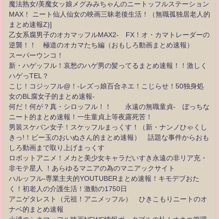
魔法熟女/美魔女ッ娘メグみみちゃんのニートッフルステーション
MAX！ ニート仙人仙女の映画三昧老後生活！（無職孤独居老人的
まとめ速報Z)]
乙女系腐男子のオカマッフルMAX2- FX！オ・カマトレーダーの
逆襲！！ 極道のオカマたち編（おもしろ動画まとめ速報）
スーパーウンコ！
新・ハゲッフル！哀愁のハゲ男の髪ってるまとめ速報！！激しく
ハゲっTEL？
こじ！コジッフル@！-レズっ娘百合ネエ！こじらせ！50独身処
女のBL腐女子的まとめ速報-
何だ！何が？真・シロッフル！！ 永遠の無職童貞- ぼっちな
ニート的まとめ速報！一生童貞上等夜露死苦！
男装スケバン女子！スケッフルまっくす！（新・ナンノひゃくし
きっ!！ビー玉のおいぬさん的まとめ速報） 話題な事件からおも
しろ動画まで取り上げまっくす
ロボットアニメ！メカと美少女キャラだいすき永遠の非リア充・
非モテ星人 ！あらゆるマニアの為のマニアックサイト
ハルッフル-専業主夫的YOUTUBERまとめ速報！キモデブおた
く！初老人の介護生活！激動の1750日
アニゲタレスト（元祖！アニメッフル） ひきこもりニートのオ
ナベ的まとめ速報