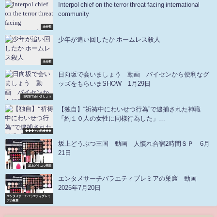
Interpol chief on the terror threat facing international
community
未分類
少年が追い回したか ホームレス殺人
未分類
日向坂で会いましょう 動画 パイセンから便利なグ
ッズをもらいまSHOW 1月29日
日向坂で会いましょう
【独自】“祈祷中にわいせつ行為”で逮捕された神職
「約１０人の女性に同様行為した」
2021/02/1812:08MBS毎日放送大阪市内の神社の神職
◆◆◆その他◆◆◆
が祈祷中に女性２人の体を触ったとして逮捕された事
坂上どうぶつ王国 動画 人慣れ合宿2時間ＳＰ 6月
件で、この神職が約１０人の女性に同様のわいせつ行
21日
為をしていた疑いがあることがわかりました
坂上どうぶつ王国
エンタメサーチバラエティプレミアの巣窟 動画
2025年7月20日
エンタメサーチバラエティプレミ
アの巣窟