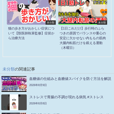
未分類
未分類
猫の歩き方がおかしい症状につ
【1日これだけ】歩行時のふら
いて【獣医師執筆監修】症状か
つきの原因でバランスや重心の
ら治療方法
安定に欠かせない内ももの筋肉
大腿内転筋だけを鍛える運動
（木曜日）
未分類
の関連記事
血糖値の仕組みと血糖値スパイクを防ぐ方法を解説
2026年8月9日
ストレスで胃腸の不調が現れる病気 #ストレス
2026年8月8日