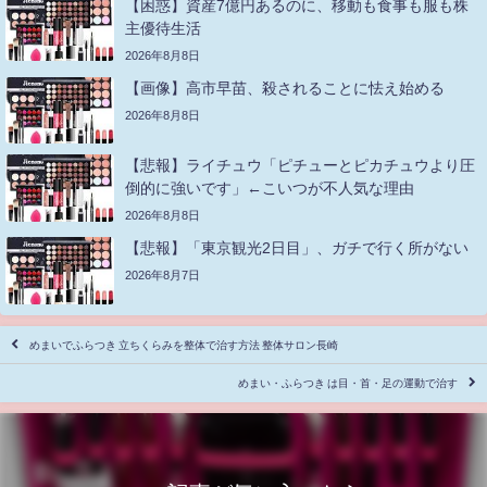
【困惑】資産7億円あるのに、移動も食事も服も株
主優待生活
2026年8月8日
【画像】高市早苗、殺されることに怯え始める
2026年8月8日
【悲報】ライチュウ「ピチューとピカチュウより圧
倒的に強いです」←こいつが不人気な理由
2026年8月8日
【悲報】「東京観光2日目」、ガチで行く所がない
2026年8月7日
めまいでふらつき 立ちくらみを整体で治す方法 整体サロン長崎
めまい・ふらつき は目・首・足の運動で治す