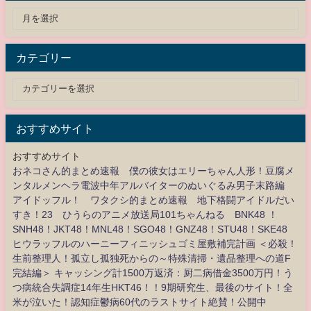
カテゴリー
おすすめサイト
おすすめサイト
おネコさん的まとめ速報 僕の彼女はエリーちゃん人形！豆腐メ
ンタルメンヘラ電波中年アルバイターのぬいぐるみ男子末路編
アイドッフル！ ワタクシ的まとめ速報 地下格闘アイドルだい
すき！23 ひうらのアニメ放送局101ちゃんねる BNK48 ！
SNH48！JKT48！MNL48！SGO48！GNZ48！STU48！SKE48
ヒウラッフルのハーニーフィニッシュゴミ屋敷補完計画 ＜必殺！
生前整理人！孤立し孤独死からの～特殊清掃・遺品整理への道F
完結編＞ キャッシング計1500万返済：厨二病借金3500万円！う
つ病統合失調症14年生HKT46！！9期研究生、最後のサイト！全
米が泣いた！認知症鬱病60代のラストサイト絶賛！公開中